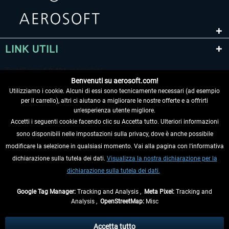
LINK UTILI
Benvenuti su aerosoft.com!
Utilizziamo i cookie. Alcuni di essi sono tecnicamente necessari (ad esempio
per il carrello), altri ci aiutano a migliorare le nostre offerte e a offrirti
un'esperienza utente migliore.
Accetti i seguenti cookie facendo clic su Accetta tutto. Ulteriori informazioni
sono disponibili nelle impostazioni sulla privacy, dove è anche possibile
RECEDERE DAL CONTRATTO
modificare la selezione in qualsiasi momento. Vai alla pagina con l'informativa
dichiarazione sulla tutela dei dati.
Visualizza la nostra dichiarazione per la
INFORMAZIONI
dichiarazione sulla tutela dei dati.
NON PERDETEVI LE ULTIME NOTIZIE
Google Tag Manager:
Tracking and Analysis ,
Meta Pixel:
Tracking and
Analysis ,
OpenStreetMap:
Misc
* Tutti i prezzi sono indicati al netto di Iva e
spese di spedizione
ed
eventualmente le spese di spedizione, se non diversamente descritto.
Accetta tutto