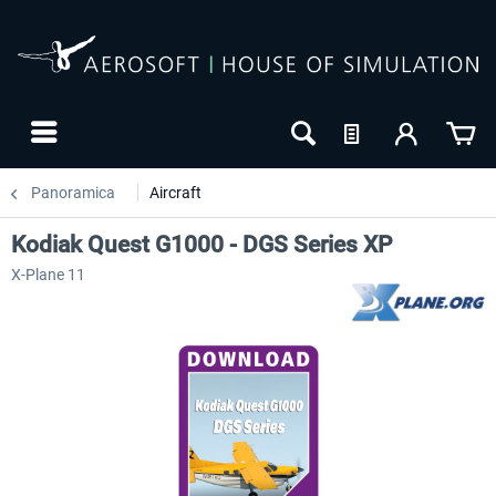
Panoramica
Aircraft
Kodiak Quest G1000 - DGS Series XP
X-Plane 11