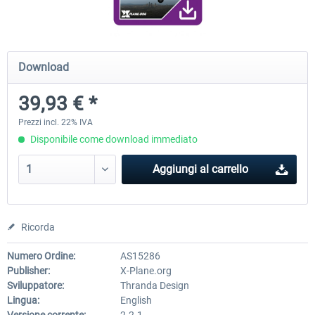
Diamond DA-62
Cessna 208 Grand Caravan 
Download
Series XP
39,93 € *
38,91 € *
50,18 € *
Prezzi incl. 22% IVA
Disponibile come download immediato
Aggiungi al carrello
Ricorda
Numero Ordine:
AS15286
Publisher:
X-Plane.org
Sviluppatore:
Thranda Design
Lingua:
English