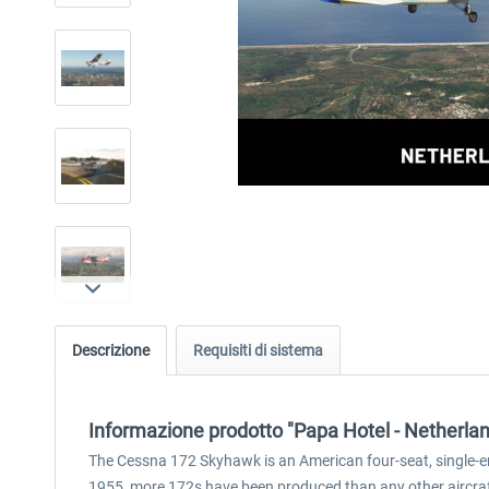
Descrizione
Requisiti di sistema
Informazione prodotto "Papa Hotel - Netherl
The Cessna 172 Skyhawk is an American four-seat, single-eng
1955, more 172s have been produced than any other aircraft