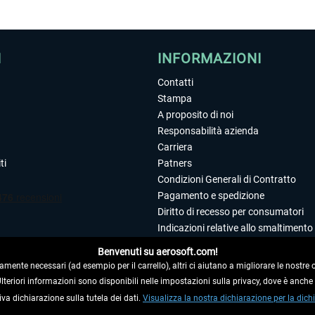
I
INFORMAZIONI
Contatti
Stampa
A proposito di noi
Responsabilità azienda
Carriera
ti
Patners
Condizioni Generali di Contratto
Pagamento e spedizione
Diritto di recesso per consumatori
Indicazioni relative allo smaltimento 
Dichiarazione sulla tutela dei dati
Benvenuti su aerosoft.com!
Editoriale
amente necessari (ad esempio per il carrello), altri ci aiutano a migliorare le nostre of
 Ulteriori informazioni sono disponibili nelle impostazioni sulla privacy, dove è anch
iva dichiarazione sulla tutela dei dati.
 DAL CONTRATTO
Visualizza la nostra dichiarazione per la dichi