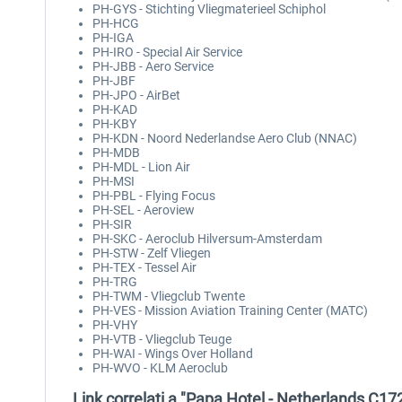
PH-GYS - Stichting Vliegmaterieel Schiphol
PH-HCG
PH-IGA
PH-IRO - Special Air Service
PH-JBB - Aero Service
PH-JBF
PH-JPO - AirBet
PH-KAD
PH-KBY
PH-KDN - Noord Nederlandse Aero Club (NNAC)
PH-MDB
PH-MDL - Lion Air
PH-MSI
PH-PBL - Flying Focus
PH-SEL - Aeroview
PH-SIR
PH-SKC - Aeroclub Hilversum-Amsterdam
PH-STW - Zelf Vliegen
PH-TEX - Tessel Air
PH-TRG
PH-TWM - Vliegclub Twente
PH-VES - Mission Aviation Training Center (MATC)
PH-VHY
PH-VTB - Vliegclub Teuge
PH-WAI - Wings Over Holland
PH-WVO - KLM Aeroclub
Link correlati a "Papa Hotel - Netherlands C