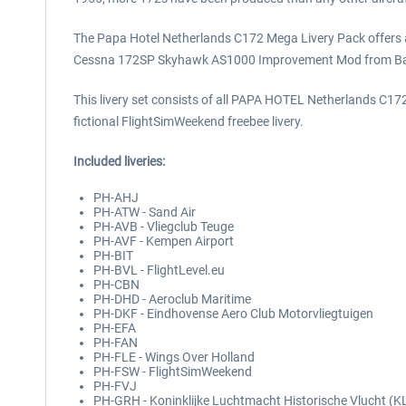
The Papa Hotel Netherlands C172 Mega Livery Pack offers a
Cessna 172SP Skyhawk AS1000 Improvement Mod from Ba
This livery set consists of all PAPA HOTEL Netherlands C172 
fictional FlightSimWeekend freebee livery.
Included liveries:
PH-AHJ
PH-ATW - Sand Air
PH-AVB - Vliegclub Teuge
PH-AVF - Kempen Airport
PH-BIT
PH-BVL - FlightLevel.eu
PH-CBN
PH-DHD - Aeroclub Maritime
PH-DKF - Eindhovense Aero Club Motorvliegtuigen
PH-EFA
PH-FAN
PH-FLE - Wings Over Holland
PH-FSW - FlightSimWeekend
PH-FVJ
PH-GRH - Koninklijke Luchtmacht Historische Vlucht (