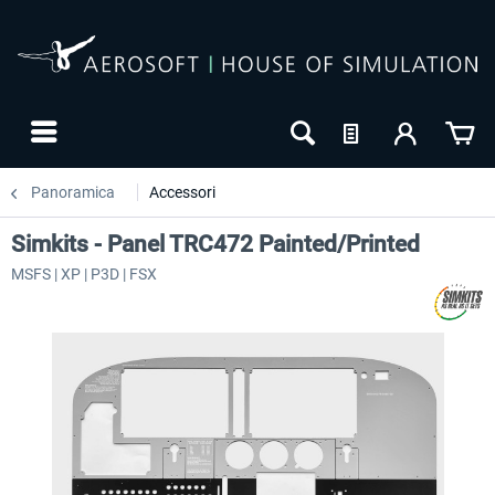
Panoramica
Accessori
Simkits - Panel TRC472 Painted/Printed
MSFS | XP | P3D | FSX
-27