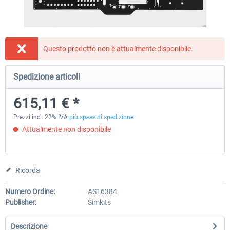
Honeycomb - Flight Sim USB Hub
CockpitCrafters - Under-Des
Questo prodotto non è attualmente disponibile.
Spedizione articoli
56,38 € *
51,25 € *
41,00 € *
615,11 € *
Prezzi incl. 22% IVA
più spese di spedizione
Attualmente non disponibile
Ricorda
Numero Ordine:
AS16384
Publisher:
Simkits
Descrizione