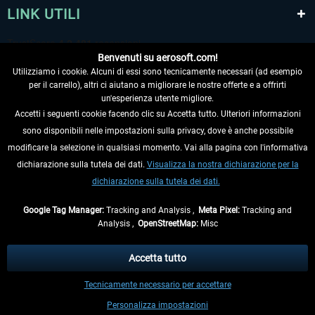
LINK UTILI
Benvenuti su aerosoft.com!
Utilizziamo i cookie. Alcuni di essi sono tecnicamente necessari (ad esempio
per il carrello), altri ci aiutano a migliorare le nostre offerte e a offrirti
un'esperienza utente migliore.
Accetti i seguenti cookie facendo clic su Accetta tutto. Ulteriori informazioni
sono disponibili nelle impostazioni sulla privacy, dove è anche possibile
RECEDERE DAL CONTRATTO
modificare la selezione in qualsiasi momento. Vai alla pagina con l'informativa
dichiarazione sulla tutela dei dati.
Visualizza la nostra dichiarazione per la
INFORMAZIONI
dichiarazione sulla tutela dei dati.
NON PERDETEVI LE ULTIME NOTIZIE
Google Tag Manager:
Tracking and Analysis ,
Meta Pixel:
Tracking and
Analysis ,
OpenStreetMap:
Misc
* Tutti i prezzi sono indicati al netto di Iva e
spese di spedizione
ed
eventualmente le spese di spedizione, se non diversamente descritto.
Accetta tutto
** Riguarda le spedizioni al di fuori della Germania, i tempi di consegna per le
Tecnicamente necessario per accettare
altre nazioni sono disponibili nelle
informazioni di spedizione
.
Personalizza impostazioni