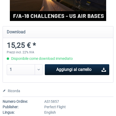
Perfect Flight - Flying Germany MSFS
Perfect Flight - FS Explorer -
Italy MSFS
Download
15,25 € *
17,69 € *
15,25 € *
Prezzi incl. 22% IVA
Disponibile come download immediato
Aggiungi al carrello
Ricorda
Numero Ordine:
AS15857
Publisher:
Perfect Flight
Lingua:
English