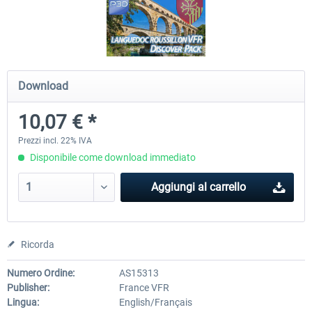
FSDG - Flight Suite Pro
Traffic Global for P3D & 
Download
10,24 € *
45,70 € *
10,07 € *
Prezzi incl. 22% IVA
Disponibile come download immediato
Aggiungi al carrello
Ricorda
Numero Ordine:
AS15313
Publisher:
France VFR
Lingua:
English/Français