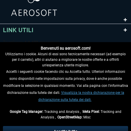
LINK UTILI
Benvenuti su aerosoft.com!
Utilizziamo i cookie. Alcuni di essi sono tecnicamente necessari (ad esempio
per il carrello), altri ci aiutano a migliorare le nostre offerte e a offrirti
un'esperienza utente migliore.
Accetti i seguenti cookie facendo clic su Accetta tutto. Ulteriori informazioni
sono disponibili nelle impostazioni sulla privacy, dove è anche possibile
RECEDERE DAL CONTRATTO
modificare la selezione in qualsiasi momento. Vai alla pagina con l'informativa
dichiarazione sulla tutela dei dati.
Visualizza la nostra dichiarazione per la
INFORMAZIONI
dichiarazione sulla tutela dei dati.
NON PERDETEVI LE ULTIME NOTIZIE
Google Tag Manager:
Tracking and Analysis ,
Meta Pixel:
Tracking and
Analysis ,
OpenStreetMap:
Misc
* Tutti i prezzi sono indicati al netto di Iva e
spese di spedizione
ed
eventualmente le spese di spedizione, se non diversamente descritto.