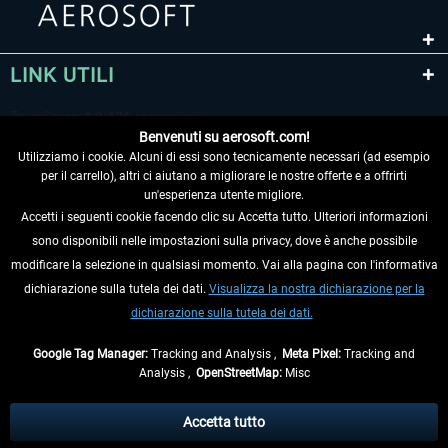
LINK UTILI
Benvenuti su aerosoft.com!
Utilizziamo i cookie. Alcuni di essi sono tecnicamente necessari (ad esempio
per il carrello), altri ci aiutano a migliorare le nostre offerte e a offrirti
un'esperienza utente migliore.
Accetti i seguenti cookie facendo clic su Accetta tutto. Ulteriori informazioni
sono disponibili nelle impostazioni sulla privacy, dove è anche possibile
RECEDERE DAL CONTRATTO
modificare la selezione in qualsiasi momento. Vai alla pagina con l'informativa
dichiarazione sulla tutela dei dati.
Visualizza la nostra dichiarazione per la
INFORMAZIONI
dichiarazione sulla tutela dei dati.
NON PERDETEVI LE ULTIME NOTIZIE
Google Tag Manager:
Tracking and Analysis ,
Meta Pixel:
Tracking and
Analysis ,
OpenStreetMap:
Misc
* Tutti i prezzi sono indicati al netto di Iva e
spese di spedizione
ed
eventualmente le spese di spedizione, se non diversamente descritto.
Accetta tutto
** Riguarda le spedizioni al di fuori della Germania, i tempi di consegna per le