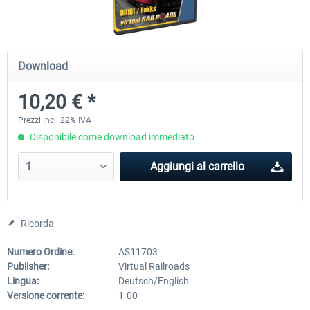
ICE 4 (Class 412)
Stadler Flirt 3
Download
10,20 € *
35,83 € *
19,52 € *
Prezzi incl. 22% IVA
Disponibile come download immediato
Aggiungi al carrello
Ricorda
Numero Ordine:
AS11703
Publisher:
Virtual Railroads
Lingua:
Deutsch/English
Versione corrente:
1.00