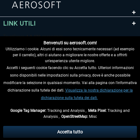
LINK UTILI
Benvenuti su aerosoft.com!
Utilizziamo i cookie. Alcuni di essi sono tecnicamente necessari (ad esempio
per il carrello), altri ci aiutano a migliorare le nostre offerte e a offrirti
un'esperienza utente migliore.
Accetti i seguenti cookie facendo clic su Accetta tutto. Ulteriori informazioni
sono disponibili nelle impostazioni sulla privacy, dove è anche possibile
RECEDERE DAL CONTRATTO
modificare la selezione in qualsiasi momento. Vai alla pagina con l'informativa
dichiarazione sulla tutela dei dati.
Visualizza la nostra dichiarazione per la
INFORMAZIONI
dichiarazione sulla tutela dei dati.
NON PERDETEVI LE ULTIME NOTIZIE
Google Tag Manager:
Tracking and Analysis ,
Meta Pixel:
Tracking and
Analysis ,
OpenStreetMap:
Misc
* Tutti i prezzi sono indicati al netto di Iva e
spese di spedizione
ed
eventualmente le spese di spedizione, se non diversamente descritto.
Accetta tutto
** Riguarda le spedizioni al di fuori della Germania, i tempi di consegna per le