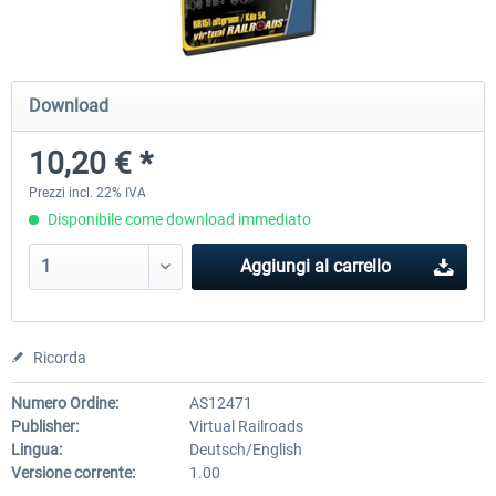
ICE 4 (Class 412)
Stadler Flirt 3
Download
10,20 € *
35,83 € *
19,52 € *
Prezzi incl. 22% IVA
Disponibile come download immediato
Aggiungi al carrello
Ricorda
Numero Ordine:
AS12471
Publisher:
Virtual Railroads
Lingua:
Deutsch/English
Versione corrente:
1.00