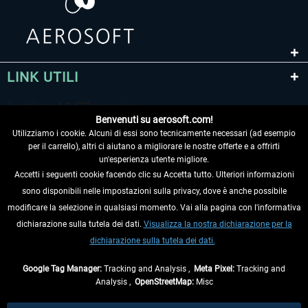
LINK UTILI
Benvenuti su aerosoft.com!
Utilizziamo i cookie. Alcuni di essi sono tecnicamente necessari (ad esempio
per il carrello), altri ci aiutano a migliorare le nostre offerte e a offrirti
un'esperienza utente migliore.
Accetti i seguenti cookie facendo clic su Accetta tutto. Ulteriori informazioni
sono disponibili nelle impostazioni sulla privacy, dove è anche possibile
RECEDERE DAL CONTRATTO
modificare la selezione in qualsiasi momento. Vai alla pagina con l'informativa
dichiarazione sulla tutela dei dati.
Visualizza la nostra dichiarazione per la
INFORMAZIONI
dichiarazione sulla tutela dei dati.
NON PERDETEVI LE ULTIME NOTIZIE
Google Tag Manager:
Tracking and Analysis ,
Meta Pixel:
Tracking and
Analysis ,
OpenStreetMap:
Misc
* Tutti i prezzi sono indicati al netto di Iva e
spese di spedizione
ed