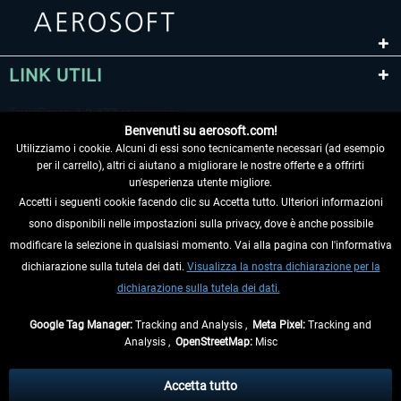
LINK UTILI
Benvenuti su aerosoft.com!
Utilizziamo i cookie. Alcuni di essi sono tecnicamente necessari (ad esempio
per il carrello), altri ci aiutano a migliorare le nostre offerte e a offrirti
un'esperienza utente migliore.
Accetti i seguenti cookie facendo clic su Accetta tutto. Ulteriori informazioni
sono disponibili nelle impostazioni sulla privacy, dove è anche possibile
RECEDERE DAL CONTRATTO
modificare la selezione in qualsiasi momento. Vai alla pagina con l'informativa
dichiarazione sulla tutela dei dati.
Visualizza la nostra dichiarazione per la
INFORMAZIONI
dichiarazione sulla tutela dei dati.
NON PERDETEVI LE ULTIME NOTIZIE
Google Tag Manager:
Tracking and Analysis ,
Meta Pixel:
Tracking and
Analysis ,
OpenStreetMap:
Misc
* Tutti i prezzi sono indicati al netto di Iva e
spese di spedizione
ed
eventualmente le spese di spedizione, se non diversamente descritto.
Accetta tutto