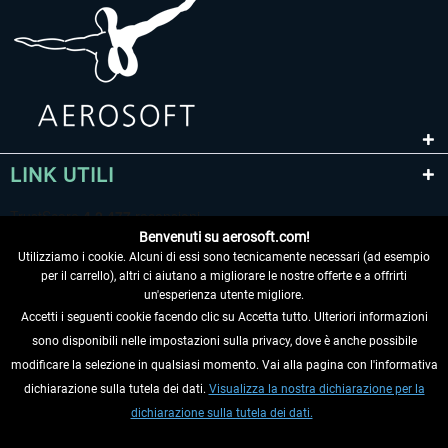
EmergencyDispatcherPro - 24h Free
EmergencyDispatcherPr
Trial
0,00 € *
36,59 € *
LINK UTILI
Benvenuti su aerosoft.com!
Utilizziamo i cookie. Alcuni di essi sono tecnicamente necessari (ad esempio
per il carrello), altri ci aiutano a migliorare le nostre offerte e a offrirti
un'esperienza utente migliore.
Accetti i seguenti cookie facendo clic su Accetta tutto. Ulteriori informazioni
sono disponibili nelle impostazioni sulla privacy, dove è anche possibile
RECEDERE DAL CONTRATTO
modificare la selezione in qualsiasi momento. Vai alla pagina con l'informativa
dichiarazione sulla tutela dei dati.
Visualizza la nostra dichiarazione per la
INFORMAZIONI
dichiarazione sulla tutela dei dati.
NON PERDETEVI LE ULTIME NOTIZIE