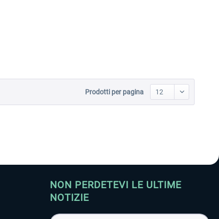
Aerosoft Toolbar Pushback
FlightSim Studio - E-Jets
Pro
190/195
10,20 € *
40,96 € *
Prodotti per pagina
NON PERDETEVI LE ULTIME
NOTIZIE