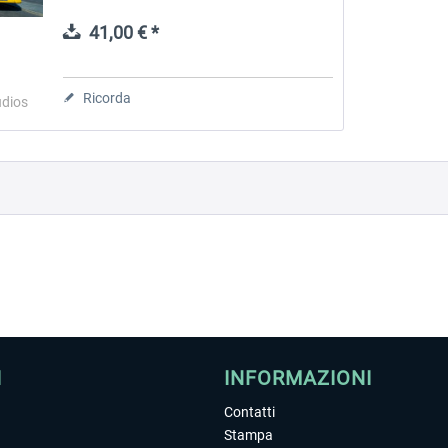
realistico in scala 1:1 e offre tanti luoghi
famosi da scoprire, tra cui...
41,00 € *
 -
EmergencyDispatcherPro
Guder-Donation 3 €
Ricorda
udios
36,59 € *
3,00 € *
I
INFORMAZIONI
Contatti
Stampa