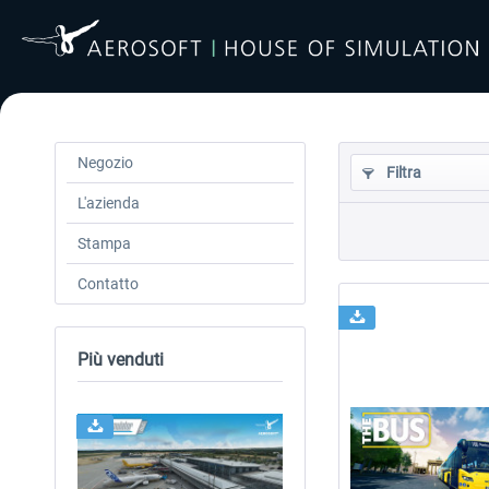
Negozio
Filtra
L'azienda
Stampa
Contatto
Più venduti
24h FREE