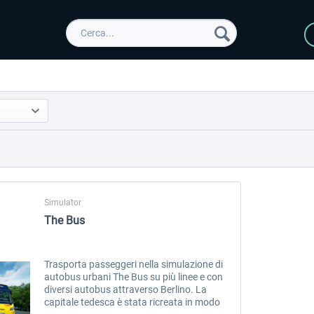
Simulator
The Bus
Trasporta passeggeri nella simulazione di
autobus urbani The Bus su più linee e con
diversi autobus attraverso Berlino. La
capitale tedesca è stata ricreata in modo