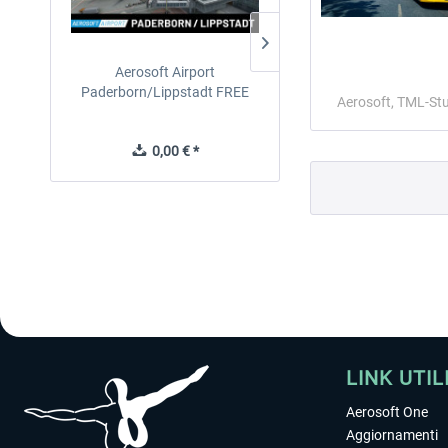
Aerosoft Airport
EmergencyDispatcherPro
Paderborn/Lippstadt FREE
24h Free Trial
Aerosoft, TML-St
0,00 € *
0,00 € *
LINK UTIL
Aerosoft One
Aggiornamenti