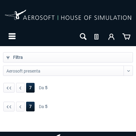
Filtra
7
Da
5
7
Da
5
24h FREE