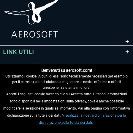
EmergencyDispatcherPro - 24h Free
EmergencyDispatcherPr
Trial
0,00 € *
36,59 € *
LINK UTILI
Benvenuti su aerosoft.com!
Utilizziamo i cookie. Alcuni di essi sono tecnicamente necessari (ad esempio
per il carrello), altri ci aiutano a migliorare le nostre offerte e a offrirti
un'esperienza utente migliore.
Accetti i seguenti cookie facendo clic su Accetta tutto. Ulteriori informazioni
sono disponibili nelle impostazioni sulla privacy, dove è anche possibile
RECEDERE DAL CONTRATTO
modificare la selezione in qualsiasi momento. Vai alla pagina con l'informativa
dichiarazione sulla tutela dei dati.
Visualizza la nostra dichiarazione per la
INFORMAZIONI
dichiarazione sulla tutela dei dati.
NON PERDETEVI LE ULTIME NOTIZIE