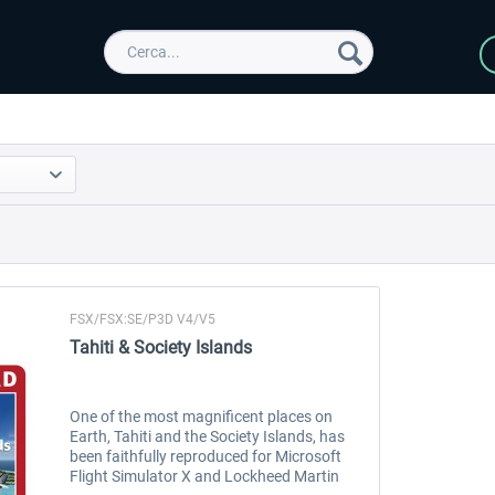
FSX/FSX:SE/P3D V4/V5
Tahiti & Society Islands
One of the most magnificent places on
Earth, Tahiti and the Society Islands, has
been faithfully reproduced for Microsoft
Flight Simulator X and Lockheed Martin