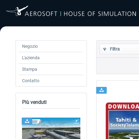
Negozio
Filtra
L'azienda
Stampa
Contatto
Più venduti
24h FREE