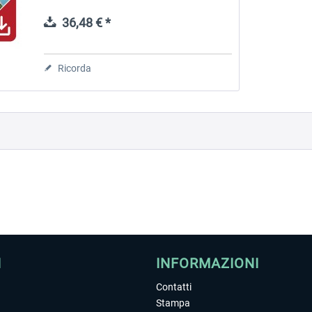
Prepar3D. The scenery includes
photorealistic aerial images, custom mesh
36,48 € *
and...
 -
EmergencyDispatcherPro
Guder-Donation 3 €
Ricorda
36,59 € *
3,00 € *
I
INFORMAZIONI
Contatti
Stampa