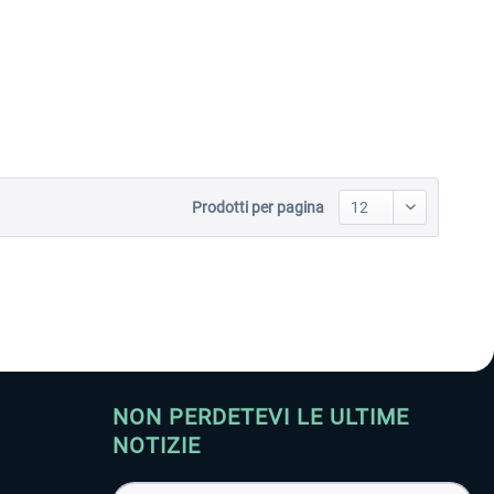
Aerosoft Toolbar Pushback
FlightSim Studio - E-Jets
Pro
190/195
10,20 € *
40,96 € *
Prodotti per pagina
NON PERDETEVI LE ULTIME
NOTIZIE