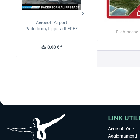
Aerosoft Airport
EmergencyDispatcherPro
Paderborn/Lippstadt FREE
24h Free Trial
Flightscene
0,00 € *
0,00 € *
LINK UTIL
Aerosoft One
Aggiornamenti