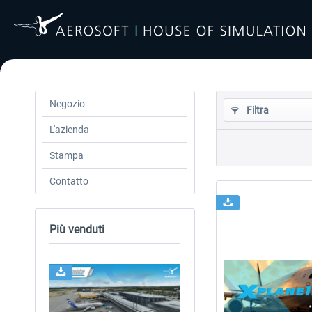
Negozio
Filtra
L'azienda
Stampa
Contatto
Più venduti
24h FREE