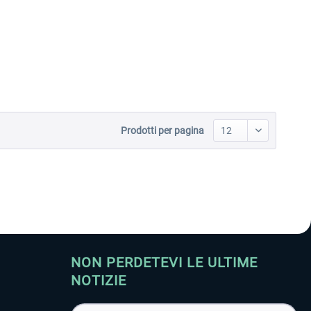
Aerosoft Toolbar Pushback
FlightSim Studio - E-Jets
Pro
190/195
10,20 € *
40,96 € *
Prodotti per pagina
NON PERDETEVI LE ULTIME
NOTIZIE