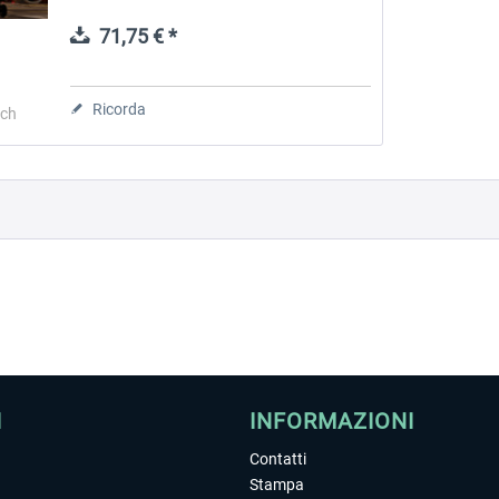
structure, all users and enthusiasts can
change every single...
71,75 € *
 -
EmergencyDispatcherPro
Guder-Donation 3 €
Ricorda
rch
36,59 € *
3,00 € *
I
INFORMAZIONI
Contatti
Stampa