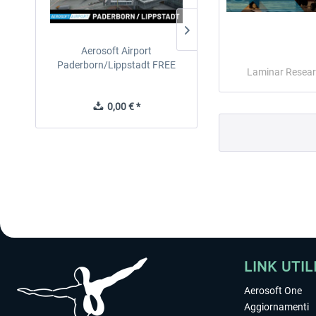
Aerosoft Airport
EmergencyDispatcherPro
Paderborn/Lippstadt FREE
24h Free Trial
Laminar Resea
0,00 € *
0,00 € *
LINK UTIL
Aerosoft One
Aggiornamenti