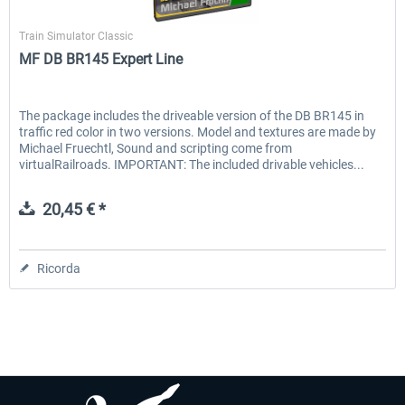
Michael Früchtl
Train Simulator Classic
MF DB BR145 Expert Line
EmergencyDispatcherPro - 24h Free
EmergencyDispatcherPr
Trial
The package includes the driveable version of the DB BR145 in
traffic red color in two versions. Model and textures are made by
0,00 € *
36,59 € *
Michael Fruechtl, Sound and scripting come from
virtualRailroads. IMPORTANT: The included drivable vehicles...
20,45 € *
Ricorda