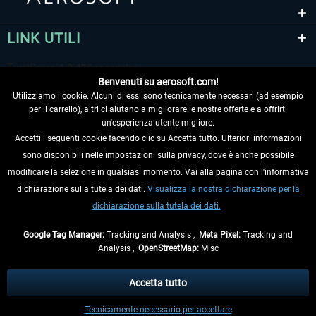
LINK UTILI
Benvenuti su aerosoft.com!
Utilizziamo i cookie. Alcuni di essi sono tecnicamente necessari (ad esempio
per il carrello), altri ci aiutano a migliorare le nostre offerte e a offrirti
un'esperienza utente migliore.
Accetti i seguenti cookie facendo clic su Accetta tutto. Ulteriori informazioni
sono disponibili nelle impostazioni sulla privacy, dove è anche possibile
RECEDERE DAL CONTRATTO
modificare la selezione in qualsiasi momento. Vai alla pagina con l'informativa
dichiarazione sulla tutela dei dati.
Visualizza la nostra dichiarazione per la
INFORMAZIONI
dichiarazione sulla tutela dei dati.
NON PERDETEVI LE ULTIME NOTIZIE
Google Tag Manager:
Tracking and Analysis ,
Meta Pixel:
Tracking and
Analysis ,
OpenStreetMap:
Misc
* Tutti i prezzi sono indicati al netto di Iva e
spese di spedizione
ed
eventualmente le spese di spedizione, se non diversamente descritto.
Accetta tutto
** Riguarda le spedizioni al di fuori della Germania, i tempi di consegna per le
Tecnicamente necessario per accettare
altre nazioni sono disponibili nelle
informazioni di spedizione
.