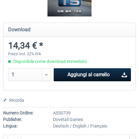
ICE 4 (Class 412)
Stadler Flirt 3
Download
14,34 € *
35,83 € *
19,52 € *
Prezzi incl. 22% IVA
Disponibile come download immediato
Aggiungi al carrello
Ricorda
Numero Ordine:
AS50739
Publisher:
Dovetail Games
Lingua:
Deutsch / English / Français