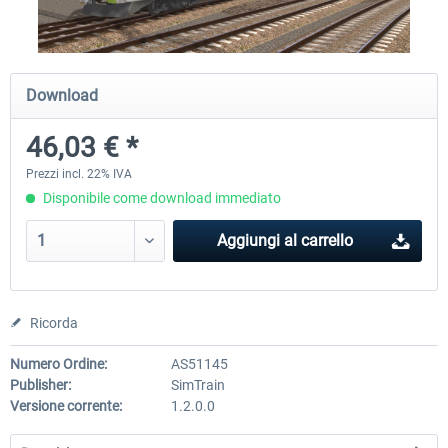
Koeblitzer Mountain Route 3 reloaded
VirtualTracks - Ringbahn Be
Download
46,03 € *
30,71 € *
35,83 € *
Prezzi incl. 22% IVA
Disponibile come download immediato
Aggiungi al carrello
Ricorda
Numero Ordine:
AS51145
Publisher:
SimTrain
Versione corrente:
1.2.0.0