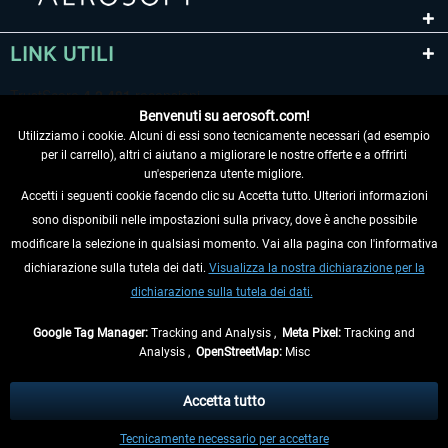
LINK UTILI
Benvenuti su aerosoft.com!
Utilizziamo i cookie. Alcuni di essi sono tecnicamente necessari (ad esempio
per il carrello), altri ci aiutano a migliorare le nostre offerte e a offrirti
un'esperienza utente migliore.
Accetti i seguenti cookie facendo clic su Accetta tutto. Ulteriori informazioni
sono disponibili nelle impostazioni sulla privacy, dove è anche possibile
RECEDERE DAL CONTRATTO
modificare la selezione in qualsiasi momento. Vai alla pagina con l'informativa
dichiarazione sulla tutela dei dati.
Visualizza la nostra dichiarazione per la
INFORMAZIONI
dichiarazione sulla tutela dei dati.
NON PERDETEVI LE ULTIME NOTIZIE
Google Tag Manager:
Tracking and Analysis ,
Meta Pixel:
Tracking and
Analysis ,
OpenStreetMap:
Misc
* Tutti i prezzi sono indicati al netto di Iva e
spese di spedizione
ed
eventualmente le spese di spedizione, se non diversamente descritto.
Accetta tutto
** Riguarda le spedizioni al di fuori della Germania, i tempi di consegna per le
Tecnicamente necessario per accettare
altre nazioni sono disponibili nelle
informazioni di spedizione
.