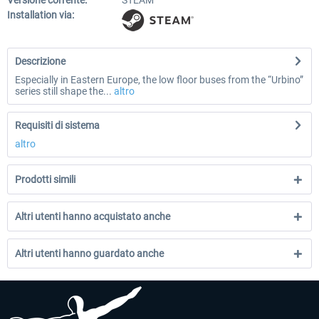
Versione corrente:
STEAM
Installation via:
Descrizione
Especially in Eastern Europe, the low floor buses from the “Urbino”
series still shape the...
altro
Requisiti di sistema
altro
Prodotti simili
Altri utenti hanno acquistato anche
Altri utenti hanno guardato anche