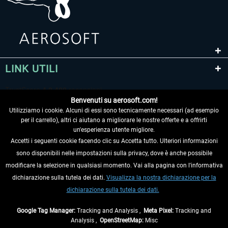
LINK UTILI
Benvenuti su aerosoft.com!
Utilizziamo i cookie. Alcuni di essi sono tecnicamente necessari (ad esempio
per il carrello), altri ci aiutano a migliorare le nostre offerte e a offrirti
un'esperienza utente migliore.
Accetti i seguenti cookie facendo clic su Accetta tutto. Ulteriori informazioni
sono disponibili nelle impostazioni sulla privacy, dove è anche possibile
RECEDERE DAL CONTRATTO
modificare la selezione in qualsiasi momento. Vai alla pagina con l'informativa
dichiarazione sulla tutela dei dati.
Visualizza la nostra dichiarazione per la
INFORMAZIONI
dichiarazione sulla tutela dei dati.
NON PERDETEVI LE ULTIME NOTIZIE
Google Tag Manager:
Tracking and Analysis ,
Meta Pixel:
Tracking and
Analysis ,
OpenStreetMap:
Misc