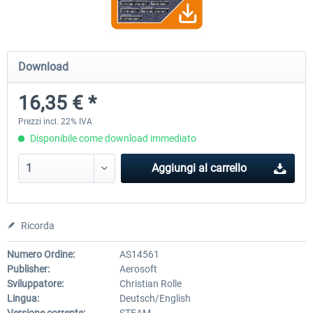
OMSI 2 Add-on Valiant Citybus 7700
OMSI 2 Add-on IVECO Bus Fa
Download
Hybrid
Low Entry Buses
16,35 € *
12,29 € *
18,40 € *
Prezzi incl. 22% IVA
Disponibile come download immediato
Aggiungi al carrello
Ricorda
Numero Ordine:
AS14561
Publisher:
Aerosoft
Sviluppatore:
Christian Rolle
Lingua:
Deutsch/English