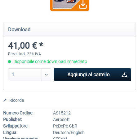
OMSI 2 Add-on Valiant Citybus 7700
OMSI 2 Add-on IVECO Bus Fa
Download
Hybrid
Low Entry Buses
41,00 € *
12,29 € *
18,40 € *
Prezzi incl. 22% IVA
Disponibile come download immediato
Aggiungi al carrello
Ricorda
Numero Ordine:
AS15212
Publisher:
Aerosoft
Sviluppatore:
PeDePe GbR
Lingua:
Deutsch/English