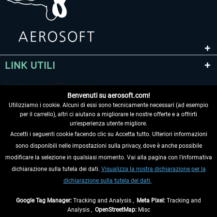
LINK UTILI
Benvenuti su aerosoft.com!
Utilizziamo i cookie. Alcuni di essi sono tecnicamente necessari (ad esempio
per il carrello), altri ci aiutano a migliorare le nostre offerte e a offrirti
un'esperienza utente migliore.
Accetti i seguenti cookie facendo clic su Accetta tutto. Ulteriori informazioni
sono disponibili nelle impostazioni sulla privacy, dove è anche possibile
RECEDERE DAL CONTRATTO
modificare la selezione in qualsiasi momento. Vai alla pagina con l'informativa
dichiarazione sulla tutela dei dati.
Visualizza la nostra dichiarazione per la
INFORMAZIONI
dichiarazione sulla tutela dei dati.
NON PERDETEVI LE ULTIME NOTIZIE
Google Tag Manager:
Tracking and Analysis ,
Meta Pixel:
Tracking and
Analysis ,
OpenStreetMap:
Misc