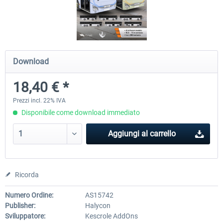
OMSI 2 Add-on Valiant Citybus 7700
OMSI 2 Add-on IVECO Bus Fa
Hybrid
Low Entry Buses
Download
12,29 € *
18,40 € *
18,40 € *
Prezzi incl. 22% IVA
Disponibile come download immediato
Aggiungi al carrello
Ricorda
Numero Ordine:
AS15742
Publisher:
Halycon
Sviluppatore:
Kescrole AddOns