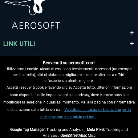
LINK UTILI
Benvenuti su aerosoft.com!
Utilizziamo i cookie. Alcuni di essi sono tecnicamente necessari (ad esempio
per il carrello), altri ci aiutano a migliorare le nostre offerte e a offrirti
un'esperienza utente migliore.
Accetti i seguenti cookie facendo clic su Accetta tutto. Ulteriori informazioni
sono disponibili nelle impostazioni sulla privacy, dove è anche possibile
RECEDERE DAL CONTRATTO
modificare la selezione in qualsiasi momento. Vai alla pagina con l'informativa
dichiarazione sulla tutela dei dati.
Visualizza la nostra dichiarazione per la
INFORMAZIONI
dichiarazione sulla tutela dei dati.
NON PERDETEVI LE ULTIME NOTIZIE
Google Tag Manager:
Tracking and Analysis ,
Meta Pixel:
Tracking and
Analysis ,
OpenStreetMap:
Misc