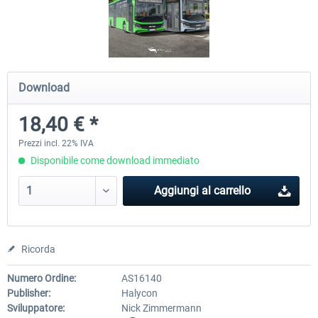
OMSI 2 Add-on Valiant Citybus 7700
OMSI 2 Add-on IVECO Bus Fa
Hybrid
Low Entry Buses
Download
12,29 € *
18,40 € *
18,40 € *
Prezzi incl. 22% IVA
Disponibile come download immediato
Aggiungi al carrello
Ricorda
Numero Ordine:
AS16140
Publisher:
Halycon
Sviluppatore:
Nick Zimmermann