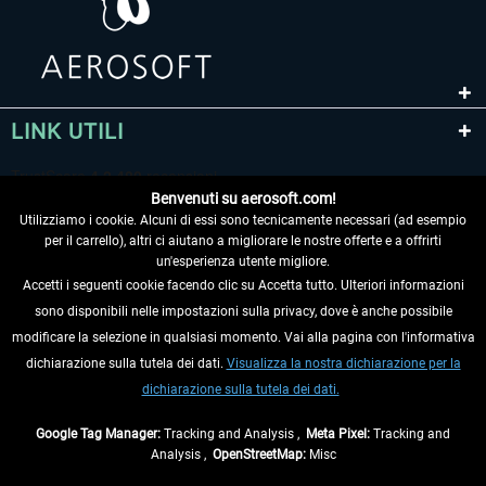
LINK UTILI
Benvenuti su aerosoft.com!
Utilizziamo i cookie. Alcuni di essi sono tecnicamente necessari (ad esempio
per il carrello), altri ci aiutano a migliorare le nostre offerte e a offrirti
un'esperienza utente migliore.
Accetti i seguenti cookie facendo clic su Accetta tutto. Ulteriori informazioni
sono disponibili nelle impostazioni sulla privacy, dove è anche possibile
RECEDERE DAL CONTRATTO
modificare la selezione in qualsiasi momento. Vai alla pagina con l'informativa
dichiarazione sulla tutela dei dati.
Visualizza la nostra dichiarazione per la
INFORMAZIONI
dichiarazione sulla tutela dei dati.
NON PERDETEVI LE ULTIME NOTIZIE
Google Tag Manager:
Tracking and Analysis ,
Meta Pixel:
Tracking and
Analysis ,
OpenStreetMap:
Misc
* Tutti i prezzi sono indicati al netto di Iva e
spese di spedizione
ed