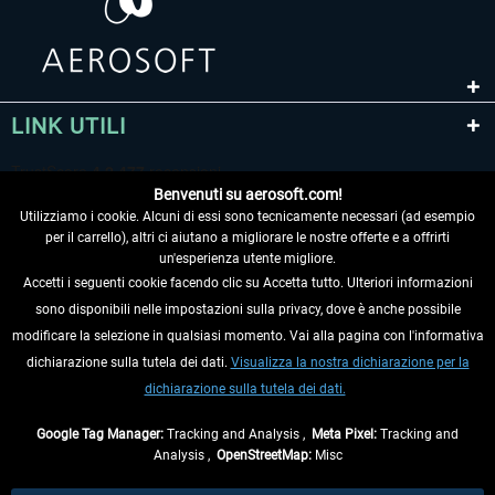
LINK UTILI
Benvenuti su aerosoft.com!
Utilizziamo i cookie. Alcuni di essi sono tecnicamente necessari (ad esempio
per il carrello), altri ci aiutano a migliorare le nostre offerte e a offrirti
un'esperienza utente migliore.
Accetti i seguenti cookie facendo clic su Accetta tutto. Ulteriori informazioni
sono disponibili nelle impostazioni sulla privacy, dove è anche possibile
RECEDERE DAL CONTRATTO
modificare la selezione in qualsiasi momento. Vai alla pagina con l'informativa
dichiarazione sulla tutela dei dati.
Visualizza la nostra dichiarazione per la
INFORMAZIONI
dichiarazione sulla tutela dei dati.
NON PERDETEVI LE ULTIME NOTIZIE
Google Tag Manager:
Tracking and Analysis ,
Meta Pixel:
Tracking and
Analysis ,
OpenStreetMap:
Misc
* Tutti i prezzi sono indicati al netto di Iva e
spese di spedizione
ed