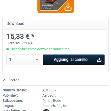
OMSI 2 Add-on Thüringer Wald
OMSI 2 Add-on Berlin Line
Download
15,33 € *
30,75 € *
20,45 € *
Prezzi incl. 22% IVA
Disponibile come download immediato
Aggiungi al carrello
Ricorda
Numero Ordine:
AS15657
Publisher:
Aerosoft
Sviluppatore:
Darius Bode
Lingua:
Deutsch/English