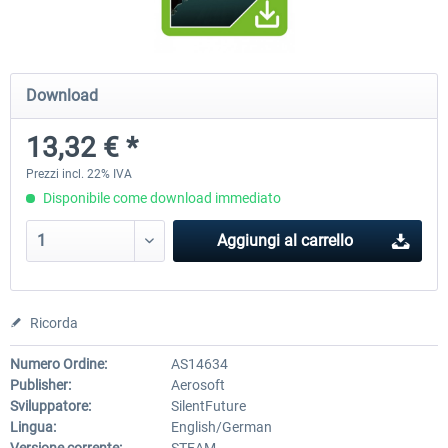
City Bus Manager - E-Bus & Green
City Bus Manager
Download
Energy
13,32 € *
10,24 € *
28,70 € *
Prezzi incl. 22% IVA
Disponibile come download immediato
Aggiungi al carrello
Ricorda
Numero Ordine:
AS14634
Publisher:
Aerosoft
Sviluppatore:
SilentFuture
Lingua:
English/German