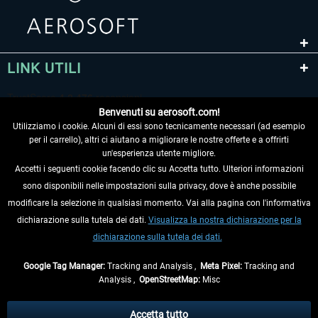
LINK UTILI
Benvenuti su aerosoft.com!
Utilizziamo i cookie. Alcuni di essi sono tecnicamente necessari (ad esempio
per il carrello), altri ci aiutano a migliorare le nostre offerte e a offrirti
un'esperienza utente migliore.
Accetti i seguenti cookie facendo clic su Accetta tutto. Ulteriori informazioni
sono disponibili nelle impostazioni sulla privacy, dove è anche possibile
RECEDERE DAL CONTRATTO
modificare la selezione in qualsiasi momento. Vai alla pagina con l'informativa
dichiarazione sulla tutela dei dati.
Visualizza la nostra dichiarazione per la
INFORMAZIONI
dichiarazione sulla tutela dei dati.
NON PERDETEVI LE ULTIME NOTIZIE
Google Tag Manager:
Tracking and Analysis ,
Meta Pixel:
Tracking and
Analysis ,
OpenStreetMap:
Misc
* Tutti i prezzi sono indicati al netto di Iva e
spese di spedizione
ed
eventualmente le spese di spedizione, se non diversamente descritto.
Accetta tutto