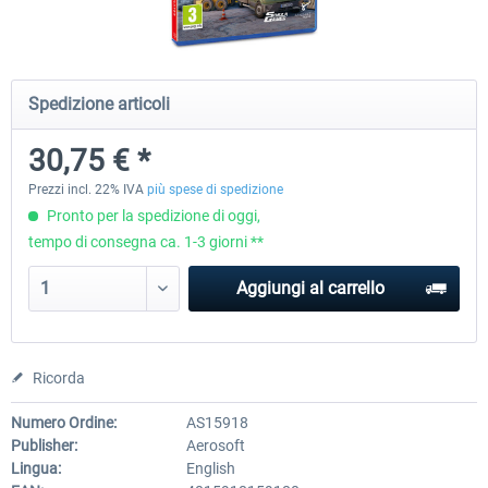
CityDriver
CityDriver - Deluxe Bund
Spedizione articoli
30,75 € *
45,08 € *
30,75 € *
36,06 € *
Prezzi incl. 22% IVA
più spese di spedizione
Pronto per la spedizione di oggi,
tempo di consegna ca. 1-3 giorni **
Aggiungi al carrello
Ricorda
Numero Ordine:
AS15918
Publisher:
Aerosoft
Lingua:
English