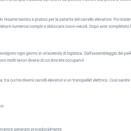
do l'esame teorico e pratico per la patente del carrello elevatore. Poi inizi
etare numerosi compiti e sbloccare nuovi veicoli. Dopo aver completato la
svolgono ogni giorno in un'azienda di logistica. Dall'assemblaggio dei palle
sono molti lavori diversi di cui dovrete occuparvi!
, tra cui tre diversi carrelli elevatori e un transpallet elettrico. Così sare
ico
 elevatore generate proceduralmente