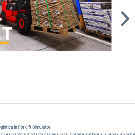
gistica in Forklift Simulator!
oli e un'ampia modalità carriera in cui potrete mettere alla prova le vostre 