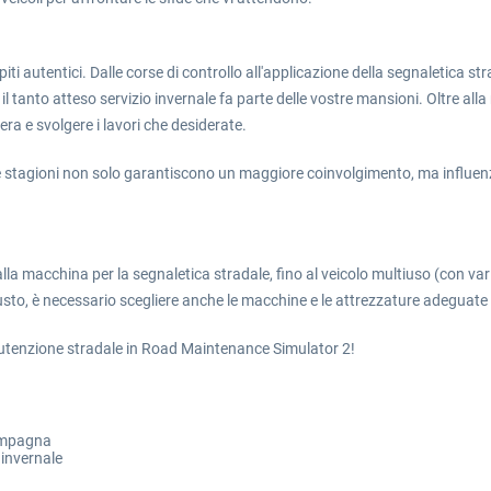
autentici. Dalle corse di controllo all'applicazione della segnaletica stra
l tanto atteso servizio invernale fa parte delle vostre mansioni. Oltre alla
ra e svolgere i lavori che desiderate.
delle stagioni non solo garantiscono un maggiore coinvolgimento, ma influe
alla macchina per la segnaletica stradale, fino al veicolo multiuso (con va
giusto, è necessario scegliere anche le macchine e le attrezzature adeguate
anutenzione stradale in Road Maintenance Simulator 2!
campagna
 invernale