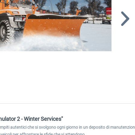
lator 2 - Winter Services"
piti autentici che si svolgono ogni giorno in un deposito di manutenzione 
veicoli per affrontare le sfide che vi attendono.