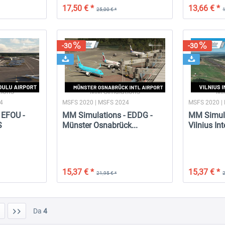
17,50 € *
13,66 € *
25,00 € *
1
-30
-30
ions
MM Simulations
MM
24
MSFS 2020 | MSFS 2024
MSFS 2020 |
 EFOU -
MM Simulations - EDDG -
MM Simula
S
Münster Osnabrück...
Vilnius Int
15,37 € *
15,37 € *
21,95 € *
2
Da
4