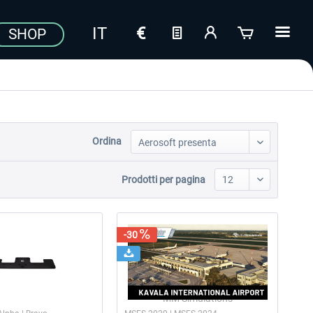
SHOP
Ordina
Prodotti per pagina
-30
ckpitCrafters
MM Simulations