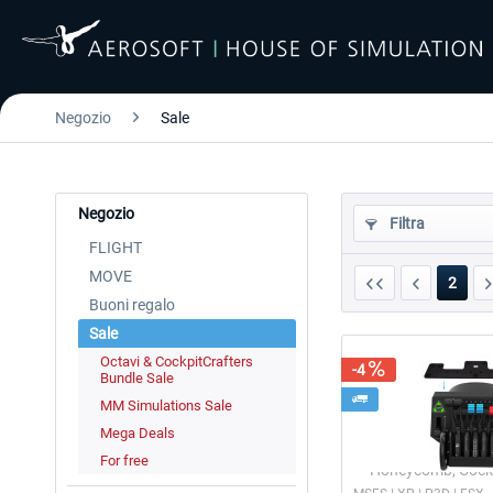
Negozio
Sale
Negozio
Filtra
FLIGHT
MOVE
2
Buoni regalo
Sale
Octavi & CockpitCrafters
-4
Bundle Sale
MM Simulations Sale
Mega Deals
For free
Honeycomb, Cockp