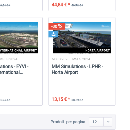
44,84 € *
9,51 € *
59,78 € *
-30
 Simulations
MM Simulations
 MSFS 2024
MSFS 2020 | MSFS 2024
tions - EYVI -
MM Simulations - LPHR -
ernational...
Horta Airport
13,15 € *
1,95 € *
18,79 € *
Prodotti per pagina