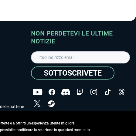
NON PERDETEVI LE ULTIME
NOTIZIE
SOTTOSCRIVETE
delle batterie
Ho letto l'informativa sulla
dichiarazione sulla tutela
dei dati
.
ferte e a offrirti un'esperienza utente migliore.
e possibile modificare la selezione in qualsiasi momento.
Copyright © Aerosoft GmbH. Tutti i diritti riservati.