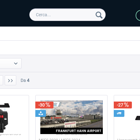
Da
4
-30
-27
itCrafters
MM Simulations
Co