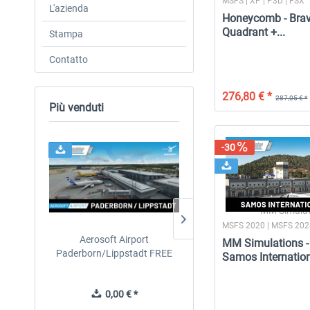
MSFS | XP | P3D | FSX
L'azienda
Honeycomb - Brav
Quadrant +...
Stampa
Contatto
276,80 € *
287,05 € *
Più venduti
-30
MM Simulat
MSFS 2020 | MSFS 20
Aerosoft Airport
Drzewiecki Design - EPR
MM Simulations -
Paderborn/Lippstadt FREE
Radom MSFS FREE
Samos Internation
0,00 € *
0,00 € *