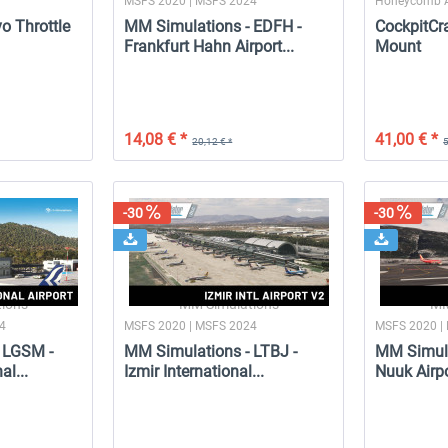
MSFS 2020 | MSFS 2024
Honeycomb A
o Throttle
MM Simulations - EDFH -
CockpitCra
Frankfurt Hahn Airport...
Mount
14,08 € *
41,00 € *
20,12 € *
5
-30
-30
-8
ions
MM Simulations
MM
24
MSFS 2020 | MSFS 2024
MSFS 2020 |
A
Octavi - IFR-1
Miami City XP FREE
 LGSM -
MM Simulations - LTBJ -
MM Simula
al...
Izmir International...
Nuuk Airp
184,53 € *
169,15 € *
0,00 € *