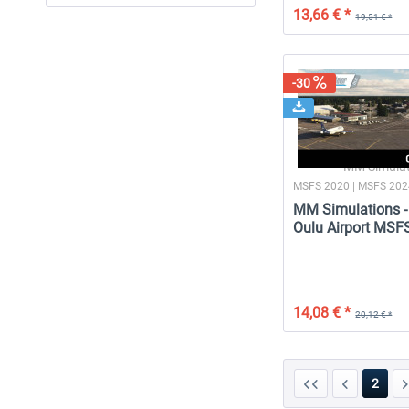
13,66 € *
19,51 € *
-30
MM Simulat
MSFS 2020 | MSFS 20
MM Simulations -
Oulu Airport MSF
14,08 € *
20,12 € *
2