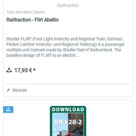
Railtraction
Train Simulator Classic
Railtraction - Flirt Abellio
EmergencyDispatcherPro - 24h Free
EmergencyDispatcherPr
Trial
Stadler FLIRT (Fast Light Intercity and Regional Train; German:
Flinker Leichter Intercity- und Regional-Triebzug) is a passenger
0,00 € *
36,59 € *
multiple unit trainset made by Stadler Rail of Switzerland. The
baseline design of FLIRT is an electric...
17,93 € *
Ricorda