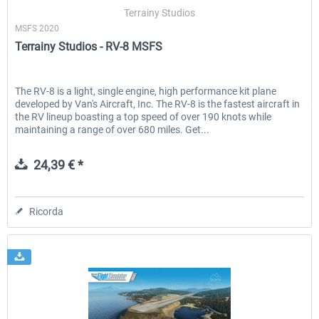
Terrainy Studios
MSFS 2020
Terrainy Studios - RV-8 MSFS
EmergencyDispatcherPro - 24h Free
EmergencyDispatcherPr
Trial
The RV-8 is a light, single engine, high performance kit plane
developed by Van's Aircraft, Inc. The RV-8 is the fastest aircraft in
0,00 € *
36,59 € *
the RV lineup boasting a top speed of over 190 knots while
maintaining a range of over 680 miles. Get...
24,39 € *
Ricorda