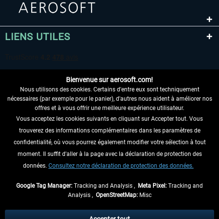
LIENS UTILES
Bienvenue sur aerosoft.com!
Nous utilisons des cookies. Certains d'entre eux sont techniquement
nécessaires (par exemple pour le panier), d'autres nous aident à améliorer nos
offres et à vous offrir une meilleure expérience utilisateur.
Vous acceptez les cookies suivants en cliquant sur Accepter tout. Vous
RENONCER AU CONTRAT ICI
trouverez des informations complémentaires dans les paramètres de
INFORMATIONS
confidentialité, où vous pourrez également modifier votre sélection à tout
moment. Il suffit d'aller à la page avec la déclaration de protection des
NE MANQUEZ PAS LES DERNIÈRES
données.
Consultez notre déclaration de protection des données.
NOUVELLES
Google Tag Manager:
Tracking and Analysis ,
Meta Pixel:
Tracking and
Analysis ,
OpenStreetMap:
Misc
* Tous les prix sont indiqués TVA légale comprise, hors
frais de port
et, le cas
échéant, frais de remboursement, si aucune description contraire.