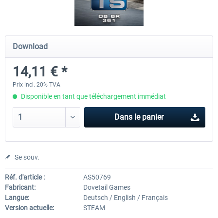
ChrisTrains - Stadler GTW
NS-DM90
Download
14,11 € *
18,00 € *
13,80 € *
Prix incl. 20% TVA
Disponible en tant que téléchargement immédiat
Dans le panier
Se souv.
Réf. d'article :
AS50769
Fabricant:
Dovetail Games
Langue:
Deutsch / English / Français
Version actuelle:
STEAM