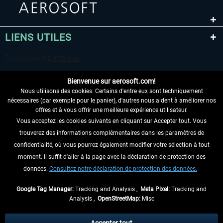
LIENS UTILES
Bienvenue sur aerosoft.com!
Nous utilisons des cookies. Certains d'entre eux sont techniquement
nécessaires (par exemple pour le panier), d'autres nous aident à améliorer nos
offres et à vous offrir une meilleure expérience utilisateur.
Vous acceptez les cookies suivants en cliquant sur Accepter tout. Vous
RENONCER AU CONTRAT ICI
trouverez des informations complémentaires dans les paramètres de
INFORMATIONS
confidentialité, où vous pourrez également modifier votre sélection à tout
moment. Il suffit d'aller à la page avec la déclaration de protection des
NE MANQUEZ PAS LES DERNIÈRES
données.
Consultez notre déclaration de protection des données.
NOUVELLES
Google Tag Manager:
Tracking and Analysis ,
Meta Pixel:
Tracking and
Analysis ,
OpenStreetMap:
Misc
* Tous les prix sont indiqués TVA légale comprise, hors
frais de port
et, le cas
échéant, frais de remboursement, si aucune description contraire.