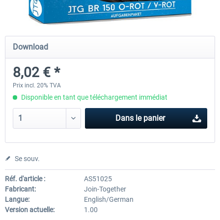
Just Trains - U-Bahn Hamburg U1 &
Railworks Szenario-Pack Vo
Download
U3
8,02 € *
39,95 € *
25,16 € *
Prix incl. 20% TVA
Disponible en tant que téléchargement immédiat
Dans le panier
Se souv.
Réf. d'article :
AS51025
Fabricant:
Join-Together
Langue:
English/German
Version actuelle:
1.00