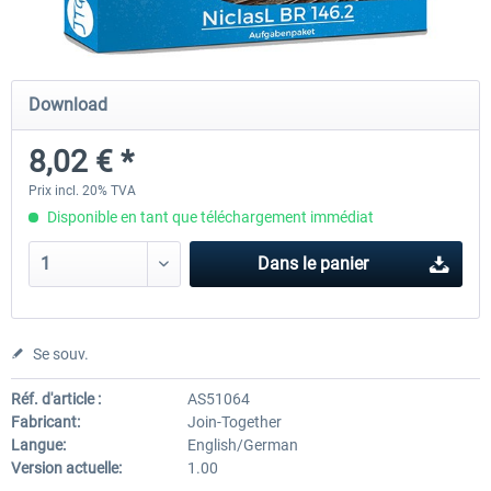
Just Trains - U-Bahn Hamburg U1 &
Railworks Szenario-Pack Vo
Download
U3
8,02 € *
39,95 € *
25,16 € *
Prix incl. 20% TVA
Disponible en tant que téléchargement immédiat
Dans le panier
Se souv.
Réf. d'article :
AS51064
Fabricant:
Join-Together
Langue:
English/German
Version actuelle:
1.00