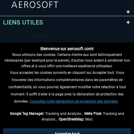
LIENS UTILES
Bienvenue sur aerosoft.com!
Nous utilisons des cookies. Certains d'entre eux sont techniquement
nécessaires (par exemple pour le panier), d'autres nous aident à améliorer nos
offres et à vous offrir une meilleure expérience utilisateur.
Vous acceptez les cookies suivants en cliquant sur Accepter tout. Vous
RENONCER AU CONTRAT ICI
trouverez des informations complémentaires dans les paramètres de
INFORMATIONS
confidentialité, où vous pourrez également modifier votre sélection à tout
moment. Il suffit d'aller à la page avec la déclaration de protection des
NE MANQUEZ PAS LES DERNIÈRES
données.
Consultez notre déclaration de protection des données.
NOUVELLES
Google Tag Manager:
Tracking and Analysis ,
Meta Pixel:
Tracking and
Analysis ,
OpenStreetMap:
Misc
* Tous les prix sont indiqués TVA légale comprise, hors
frais de port
et, le cas
échéant, frais de remboursement, si aucune description contraire.