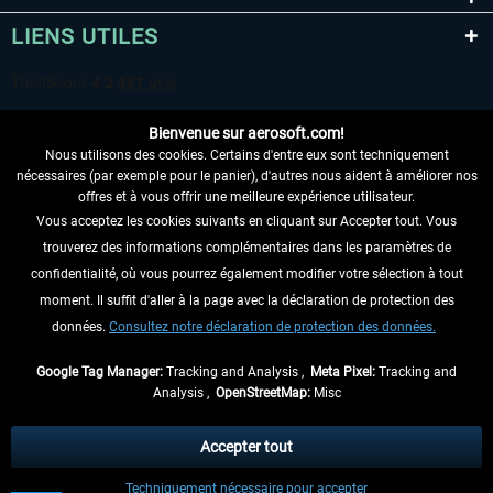
LIENS UTILES
Bienvenue sur aerosoft.com!
Nous utilisons des cookies. Certains d'entre eux sont techniquement
nécessaires (par exemple pour le panier), d'autres nous aident à améliorer nos
offres et à vous offrir une meilleure expérience utilisateur.
Vous acceptez les cookies suivants en cliquant sur Accepter tout. Vous
RENONCER AU CONTRAT ICI
trouverez des informations complémentaires dans les paramètres de
INFORMATIONS
confidentialité, où vous pourrez également modifier votre sélection à tout
moment. Il suffit d'aller à la page avec la déclaration de protection des
NE MANQUEZ PAS LES DERNIÈRES
données.
Consultez notre déclaration de protection des données.
NOUVELLES
Google Tag Manager:
Tracking and Analysis ,
Meta Pixel:
Tracking and
Analysis ,
OpenStreetMap:
Misc
* Tous les prix sont indiqués TVA légale comprise, hors
frais de port
et, le cas
échéant, frais de remboursement, si aucune description contraire.
Accepter tout
** S'applique aux envois vers l'Allemagne. Pour les autres pays, veuillez
Techniquement nécessaire pour accepter