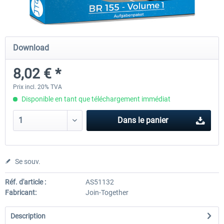
Just Trains - U-Bahn Hamburg U1 &
Railworks Szenario-Pack Vo
Download
U3
8,02 € *
39,95 € *
25,16 € *
Prix incl. 20% TVA
Disponible en tant que téléchargement immédiat
Dans le panier
Se souv.
Réf. d'article :
AS51132
Fabricant:
Join-Together
Description