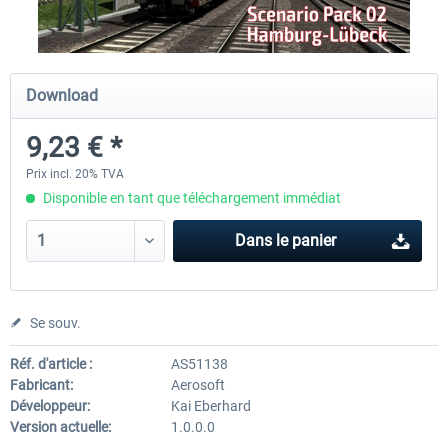
Just Trains - U-Bahn Hamburg U1 &
Railworks Szenario-Pack Vo
Download
U3
9,23 € *
39,95 € *
25,16 € *
Prix incl. 20% TVA
Disponible en tant que téléchargement immédiat
Dans le panier
Se souv.
Réf. d'article :
AS51138
Fabricant:
Aerosoft
Développeur:
Kai Eberhard
Version actuelle:
1.0.0.0