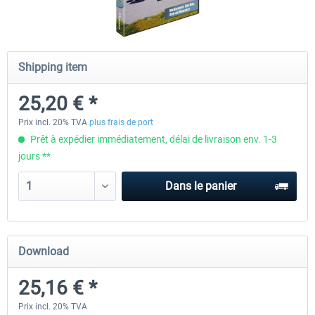
OMSI 2 Add-on Valiant Citybus 7700
OMSI 2 Add-on IVECO Bus Fa
Shipping item
Hybrid
Low Entry Buses
25,20 € *
12,09 € *
18,10 € *
Prix incl. 20% TVA
plus frais de port
Prêt à expédier immédiatement, délai de livraison env. 1-3
jours **
Dans le panier
Download
25,16 € *
Prix incl. 20% TVA