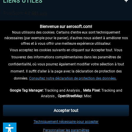
LIENS UTILES
Bienvenue sur aerosoft.com!
Nous utilisons des cookies. Certains d'entre eux sont techniquement
nécessaires (par exemple pour le panier), d'autres nous aident à améliorer nos
offres et à vous offrir une meilleure expérience utilisateur.
Vous acceptez les cookies suivants en cliquant sur Accepter tout. Vous
RENONCER AU CONTRAT ICI
trouverez des informations complémentaires dans les paramètres de
INFORMATIONS
confidentialité, où vous pourrez également modifier votre sélection à tout
moment. Il suffit d'aller à la page avec la déclaration de protection des
NE MANQUEZ PAS LES DERNIÈRES
données.
Consultez notre déclaration de protection des données.
NOUVELLES
Google Tag Manager:
Tracking and Analysis ,
Meta Pixel:
Tracking and
Analysis ,
OpenStreetMap:
Misc
* Tous les prix sont indiqués TVA légale comprise, hors
frais de port
et, le cas
échéant, frais de remboursement, si aucune description contraire.
Accepter tout
** S'applique aux envois vers l'Allemagne. Pour les autres pays, veuillez
Techniquement nécessaire pour accepter
consulter les
informations d'expédition
.
Personnaliser les paramètres