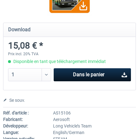
OMSI 2 Add-on Valiant Citybus 7700
OMSI 2 Add-on IVECO Bus Fa
Download
Hybrid
Low Entry Buses
15,08 € *
12,09 € *
18,10 € *
Prix incl. 20% TVA
Disponible en tant que téléchargement immédiat
Dans le panier
Se souv.
Réf. d'article :
AS15106
Fabricant:
Aerosoft
Développeur:
Long Vehicle’s Team
Langue:
English/German