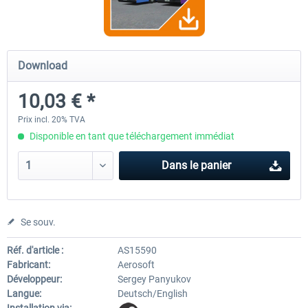
OMSI 2 Add-on Valiant Citybus 7700
OMSI 2 Add-on IVECO Bus Fa
Download
Hybrid
Low Entry Buses
10,03 € *
12,09 € *
18,10 € *
Prix incl. 20% TVA
Disponible en tant que téléchargement immédiat
Dans le panier
Se souv.
Réf. d'article :
AS15590
Fabricant:
Aerosoft
Développeur:
Sergey Panyukov
Langue:
Deutsch/English