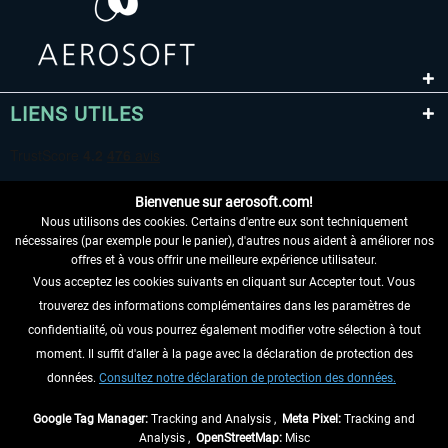
LIENS UTILES
Bienvenue sur aerosoft.com!
Nous utilisons des cookies. Certains d'entre eux sont techniquement
nécessaires (par exemple pour le panier), d'autres nous aident à améliorer nos
offres et à vous offrir une meilleure expérience utilisateur.
Vous acceptez les cookies suivants en cliquant sur Accepter tout. Vous
RENONCER AU CONTRAT ICI
trouverez des informations complémentaires dans les paramètres de
INFORMATIONS
confidentialité, où vous pourrez également modifier votre sélection à tout
moment. Il suffit d'aller à la page avec la déclaration de protection des
NE MANQUEZ PAS LES DERNIÈRES
données.
Consultez notre déclaration de protection des données.
NOUVELLES
Google Tag Manager:
Tracking and Analysis ,
Meta Pixel:
Tracking and
Analysis ,
OpenStreetMap:
Misc