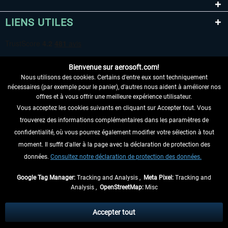
LIENS UTILES
Bienvenue sur aerosoft.com!
Nous utilisons des cookies. Certains d'entre eux sont techniquement
nécessaires (par exemple pour le panier), d'autres nous aident à améliorer nos
offres et à vous offrir une meilleure expérience utilisateur.
Vous acceptez les cookies suivants en cliquant sur Accepter tout. Vous
RENONCER AU CONTRAT ICI
trouverez des informations complémentaires dans les paramètres de
INFORMATIONS
confidentialité, où vous pourrez également modifier votre sélection à tout
moment. Il suffit d'aller à la page avec la déclaration de protection des
NE MANQUEZ PAS LES DERNIÈRES
données.
Consultez notre déclaration de protection des données.
NOUVELLES
Google Tag Manager:
Tracking and Analysis ,
Meta Pixel:
Tracking and
Analysis ,
OpenStreetMap:
Misc
* Tous les prix sont indiqués TVA légale comprise, hors
frais de port
et, le cas
échéant, frais de remboursement, si aucune description contraire.
Accepter tout
** S'applique aux envois vers l'Allemagne. Pour les autres pays, veuillez