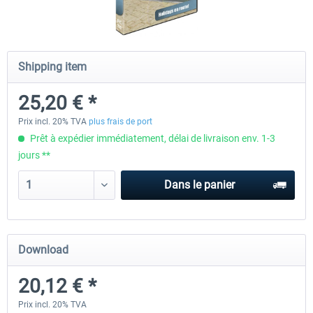
OMSI 2 Add-on Thüringer Wald
OMSI 2 Add-on Berlin Line
Shipping item
25,20 € *
30,24 € *
20,12 € *
Prix incl. 20% TVA
plus frais de port
Prêt à expédier immédiatement, délai de livraison env. 1-3
jours **
Dans le panier
Download
20,12 € *
Prix incl. 20% TVA