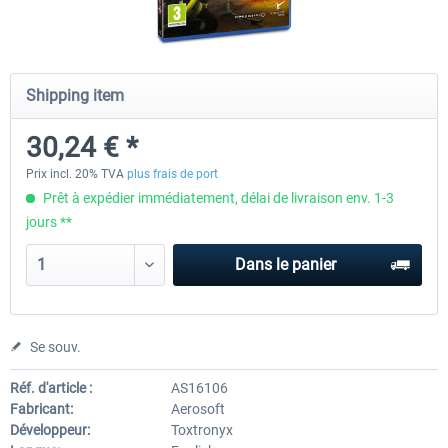
Launch Discount
Emergency Call - The Firefighting
Global Rescue
Shipping item
Simulation 3
30,24 € *
25,20 € *
22,68 € *
25,20 € *
Prix incl. 20% TVA
plus frais de port
Prêt à expédier immédiatement, délai de livraison env. 1-3
jours **
Dans le panier
Se souv.
Réf. d'article :
AS16106
Fabricant:
Aerosoft
Développeur:
Toxtronyx