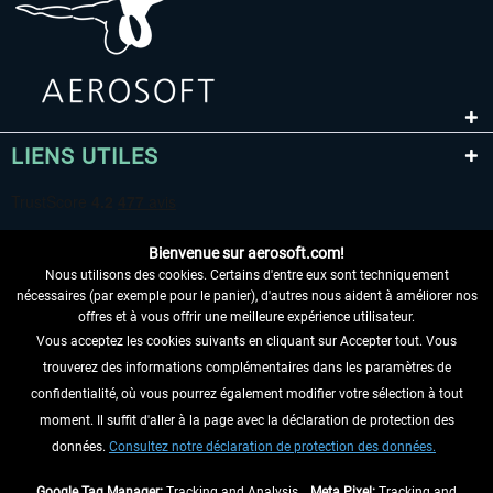
LIENS UTILES
Bienvenue sur aerosoft.com!
Nous utilisons des cookies. Certains d'entre eux sont techniquement
nécessaires (par exemple pour le panier), d'autres nous aident à améliorer nos
offres et à vous offrir une meilleure expérience utilisateur.
Vous acceptez les cookies suivants en cliquant sur Accepter tout. Vous
RENONCER AU CONTRAT ICI
trouverez des informations complémentaires dans les paramètres de
INFORMATIONS
confidentialité, où vous pourrez également modifier votre sélection à tout
moment. Il suffit d'aller à la page avec la déclaration de protection des
NE MANQUEZ PAS LES DERNIÈRES
données.
Consultez notre déclaration de protection des données.
NOUVELLES
Google Tag Manager:
Tracking and Analysis ,
Meta Pixel:
Tracking and