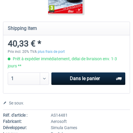
CityDriver
CityDriver - Deluxe Bund
Shipping item
40,33 € *
44,34 € *
30,24 € *
35,47 € *
Prix incl. 20% TVA
plus frais de port
Prêt à expédier immédiatement, délai de livraison env. 1-3
jours **
Dans le panier
Se souv.
Réf. d'article :
AS14481
Fabricant:
Aerosoft
Développeur:
Simula Games