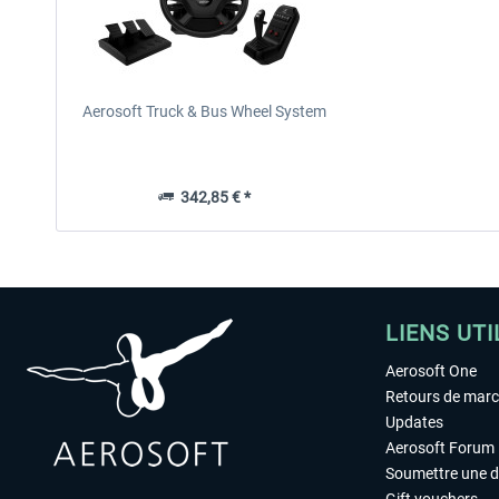
Aerosoft Truck & Bus Wheel System
342,85 € *
LIENS UTI
Aerosoft One
Retours de mar
Updates
Aerosoft Forum
Soumettre une 