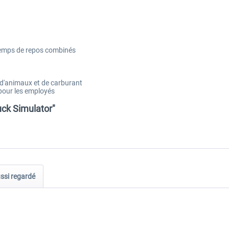
t temps de repos combinés
 d'animaux et de carburant
pour les employés
uck Simulator"
ussi regardé