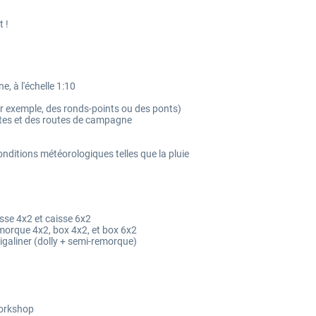
 !
, à l'échelle 1:10
par exemple, des ronds-points ou des ponts)
utes et des routes de campagne
onditions météorologiques telles que la pluie
se 4x2 et caisse 6x2
morque 4x2, box 4x2, et box 6x2
igaliner (dolly + semi-remorque)
Workshop