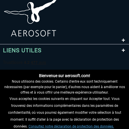
EmergencyDispatcherPro - 24h Free
EmergencyDispatcherPr
Trial
0,00 € *
35,99 € *
LIENS UTILES
Bienvenue sur aerosoft.com!
Nous utilisons des cookies. Certains d'entre eux sont techniquement
nécessaires (par exemple pour le panier), d'autres nous aident à améliorer nos
offres et à vous offrir une meilleure expérience utilisateur.
Vous acceptez les cookies suivants en cliquant sur Accepter tout. Vous
RENONCER AU CONTRAT ICI
trouverez des informations complémentaires dans les paramètres de
INFORMATIONS
confidentialité, où vous pourrez également modifier votre sélection à tout
moment. Il suffit d'aller à la page avec la déclaration de protection des
NE MANQUEZ PAS LES DERNIÈRES
données.
Consultez notre déclaration de protection des données.