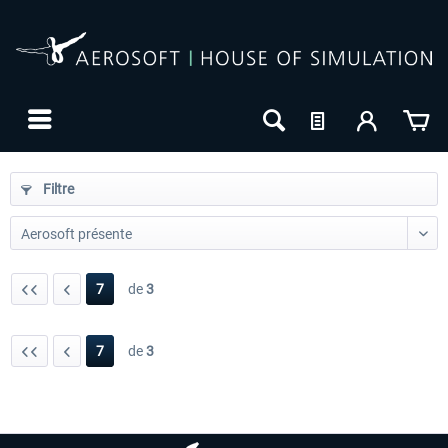
Filtre
7
de
3
7
de
3
24h FREE