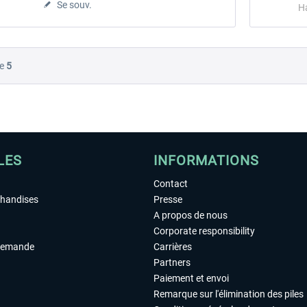
Se souv.
H
e
5
LES
INFORMATIONS
Contact
chandises
Presse
A propos de nous
Corporate responsibility
demande
Carrières
Partners
Paiement et envoi
Remarque sur l'élimination des piles