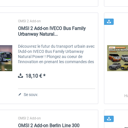
OMSI 2 Add-on
OMSI 2 Add-on IVECO Bus Family
Urbanway Natural...
Découvrez le futur du transport urbain avec
l'Add-on IVECO Bus Family Urbanway
Natural Power ! Plongez au coeur de
l'innovation en prenant les commandes des
bus IVECO Urbanway Step E, désormais
propulsés au gaz naturel (GNV). Ce DLC...
18,10 € *
Se souv.
H
OMSI 2 Add-on
OMSI 2 Add-on Berlin Line 300