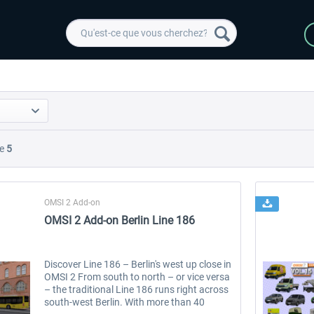
e
5
OMSI 2 Add-on
OMSI 2 Add-on Berlin Line 186
Discover Line 186 – Berlin's west up close in
OMSI 2 From south to north – or vice versa
– the traditional Line 186 runs right across
south-west Berlin. With more than 40