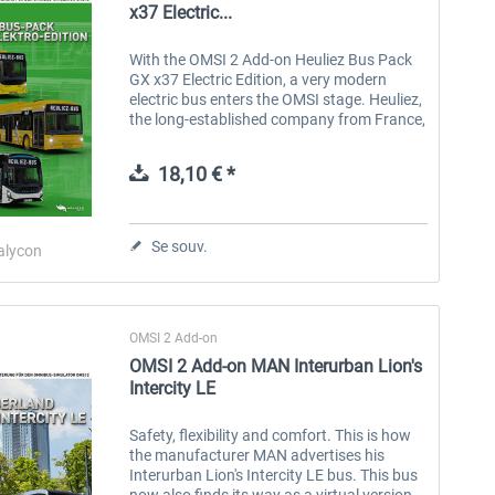
x37 Electric...
With the OMSI 2 Add-on Heuliez Bus Pack
GX x37 Electric Edition, a very modern
electric bus enters the OMSI stage. Heuliez,
the long-established company from France,
has selected an attractive design and the
latest technology for this...
18,10 € *
Se souv.
alycon
OMSI 2 Add-on
OMSI 2 Add-on MAN Interurban Lion's
Intercity LE
Safety, flexibility and comfort. This is how
the manufacturer MAN advertises his
Interurban Lion's Intercity LE bus. This bus
now also finds its way as a virtual version