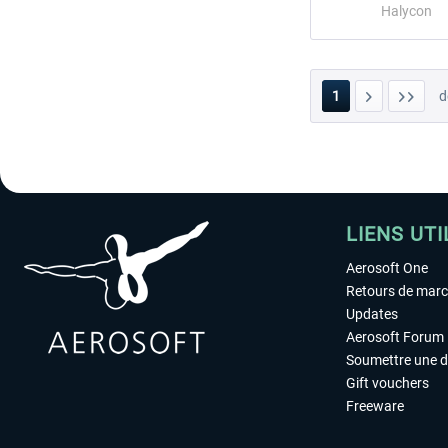
Halycon
1
d
LIENS UTI
Aerosoft One
Retours de mar
Updates
Aerosoft Forum
Soumettre une 
Gift vouchers
Freeware