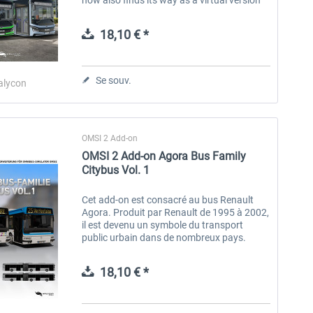
into OMSI 2, the omnibus simulator. The
MAN Lion's Intercity LE is...
18,10 € *
Se souv.
alycon
OMSI 2 Add-on
OMSI 2 Add-on Agora Bus Family
Citybus Vol. 1
Cet add-on est consacré au bus Renault
Agora. Produit par Renault de 1995 à 2002,
il est devenu un symbole du transport
public urbain dans de nombreux pays.
Conçu pour répondre aux besoins
dynamiques des villes, ce bus incarne...
18,10 € *