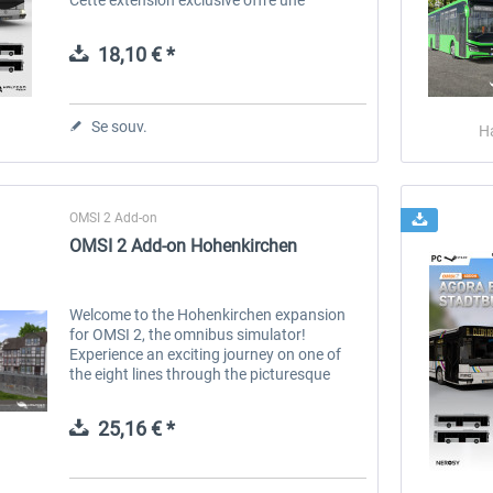
reproduction fidèle des versions Euro 3 de
l’autobus Irisbus Agora, un véritable...
18,10 € *
Se souv.
H
OMSI 2 Add-on
OMSI 2 Add-on Hohenkirchen
Welcome to the Hohenkirchen expansion
for OMSI 2, the omnibus simulator!
Experience an exciting journey on one of
the eight lines through the picturesque
landscape of fictitious southern Thuringia,
characterized by rural idylls, village...
25,16 € *