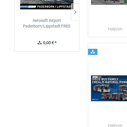
Aerosoft Airport
EmergencyDispatcherPro
Paderborn/Lippstadt FREE
24h Free Trial
Halycon
0,00 € *
0,00 € *
Halycon