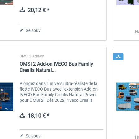
stops, it is one of the longest city bus lines
in the south of the...
20,12 € *
 -
EmergencyDispatcherPro
Guder-Donation 3 €
Se souv.
H
35,99 € *
3,00 € *
OMSI 2 Add-on
OMSI 2 Add-on IVECO Bus Family
Crealis Natural...
Plongez dans l’univers ultra-réaliste de la
flotte IVECO Bus avec l’extension Add-on
IVECO Bus Family Crealis Natural Power
pour OMSI 2 ! Dès 2022, l’Iveco Crealis
Cursor 9 NP s’impose sur les lignes à haut
niveau de service grâce à son...
18,10 € *
Se souv.
H