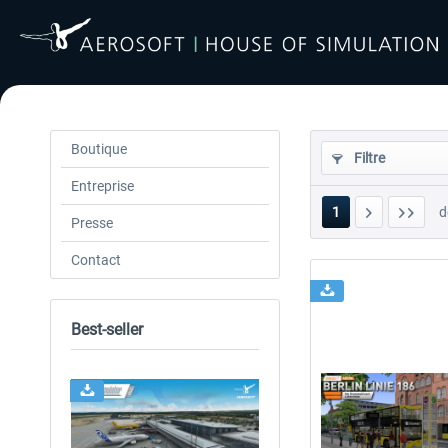
Boutique
Filtre
Entreprise
1
d
Presse
Contact
Best-seller
24h FREE