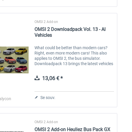
OMSI 2 Add-on
OMSI 2 Downloadpack Vol. 13 - AI
Vehicles
What could be better than modern cars?
Right, even more modern cars! This also
applies to OMSI 2, the bus simulator.
Downloadpack 13 brings the latest vehicles
to the simulation as AI traffic. In addition to
cars with combustion engines,...
13,06 € *
Se souv.
alycon
OMSI 2 Add-on
OMSI 2 Add-on Heuliez Bus Pack GX