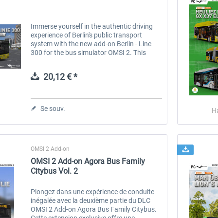
Immerse yourself in the authentic driving
experience of Berlin's public transport
system with the new add-on Berlin - Line
300 for the bus simulator OMSI 2. This
breathtaking route takes you from the
famous Philharmonie concert hall via...
20,12 € *
Se souv.
H
OMSI 2 Add-on
OMSI 2 Add-on Agora Bus Family
Citybus Vol. 2
Plongez dans une expérience de conduite
inégalée avec la deuxième partie du DLC
OMSI 2 Add-on Agora Bus Family Citybus.
Cette extension exclusive offre une