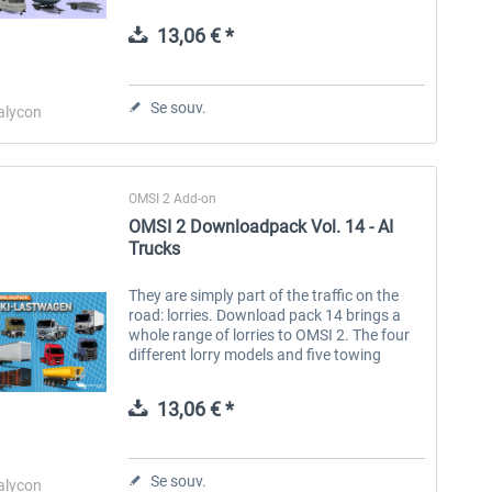
Anhängern den KI-Verkehr und bringen
frischen Wind sowie neue
13,06 € *
Einsatzmöglichkeiten auf deine...
Aerosoft Toolbar Pushback
FlightSim Studio - E-Jets
Pro
190/195
Se souv.
alycon
10,03 € *
40,29 € *
OMSI 2 Add-on
OMSI 2 Downloadpack Vol. 14 - AI
Trucks
They are simply part of the traffic on the
road: lorries. Download pack 14 brings a
whole range of lorries to OMSI 2. The four
different lorry models and five towing
trucks with matching, different trailers
make OMSI AI traffic even more...
13,06 € *
Se souv.
alycon