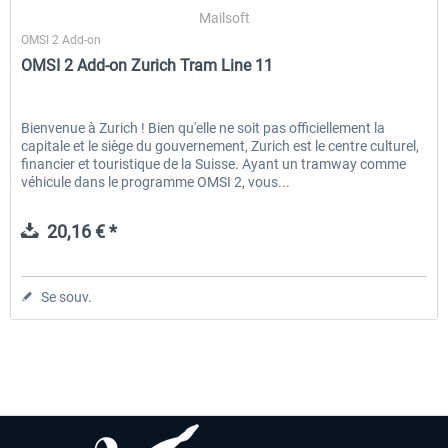
Mailsoft
OMSI 2 Add-on
OMSI 2 Add-on Zurich Tram Line 11
EmergencyDispatcherPro - 24h Free
EmergencyDispatcherPr
Trial
Bienvenue à Zurich ! Bien qu'elle ne soit pas officiellement la
capitale et le siège du gouvernement, Zurich est le centre culturel,
0,00 € *
35,99 € *
financier et touristique de la Suisse. Ayant un tramway comme
véhicule dans le programme OMSI 2, vous...
20,16 € *
Se souv.