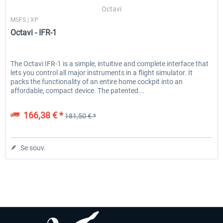
Octavi
MSFS | XP
Octavi - IFR-1
EmergencyDispatcherPro - 24h Free
EmergencyDispatcherPr
Trial
The Octavi IFR-1 is a simple, intuitive and complete interface that
lets you control all major instruments in a flight simulator. It
0,00 € *
35,99 € *
packs the functionality of an entire home cockpit into an
affordable, compact device. The patented...
166,38 € *
181,50 € *
Se souv.