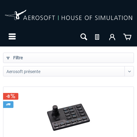
Filtre
-8
24h FREE