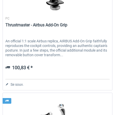
Thrustmaster
PC
EmergencyDispatcherPro - 24h Free
EmergencyDispatcherPr
Thrustmaster - Airbus Add-On Grip
Trial
0,00 € *
35,99 € *
An official 1:1 scale Airbus replica, AIRBUS Add-On Grip faithfully
reproduces the cockpit controls, providing an authentic captain's
posture. In just a few steps, the official additional module and its
removable button cover transform...
100,83 € *
Se souv.