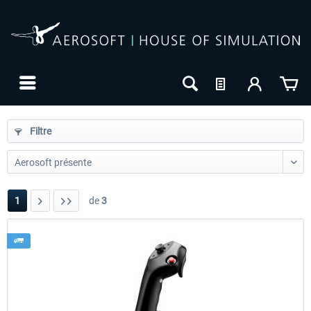
Filtre
1
de
3
24h FREE