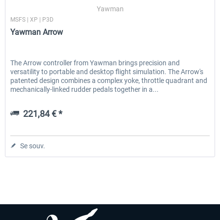
Yawman
MSFS | XP | P3D
Yawman Arrow
EmergencyDispatcherPro - 24h Free
EmergencyDispatcherPr
Trial
The Arrow controller from Yawman brings precision and
versatility to portable and desktop flight simulation. The Arrow's
0,00 € *
35,99 € *
patented design combines a complex yoke, throttle quadrant and
mechanically-linked rudder pedals together in a...
221,84 € *
Se souv.