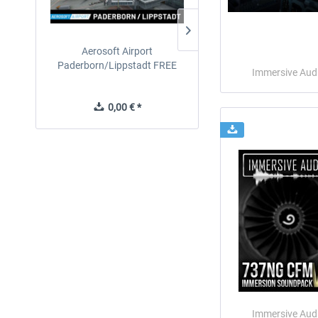
Aerosoft Airport
EmergencyDispatcherPro
Paderborn/Lippstadt FREE
24h Free Trial
Immersive Aud
0,00 € *
0,00 € *
Immersive Aud