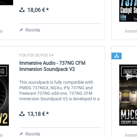
soundpack that will let you enjoy the MD-80
Pro to the fullest. The...
18,06 € *
 -
EmergencyDispatcherPro
Guder-Donation 3 €
Ricorda
io
Immer
36,59 € *
3,00 € *
FSX/FSX:SE/P3D V4
Immersive Audio - 737NG CFM
Immersion Soundpack V2
This soundpack is fully compatible with
PMDG 737NGX, NGXu, iFly 737NG and
freeware 737NG add-ons. 737NG CFM
Immersion Soundpack V2 is developed in a
unique way that should provide the most
realistic and immersive sound experience.
13,18 € *
All...
Ricorda
io
Immer