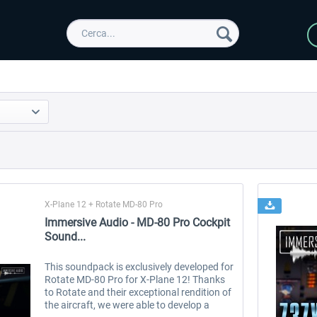
X-Plane 12 + Rotate MD-80 Pro
Immersive Audio - MD-80 Pro Cockpit
Sound...
This soundpack is exclusively developed for
Rotate MD-80 Pro for X-Plane 12! Thanks
to Rotate and their exceptional rendition of
the aircraft, we were able to develop a