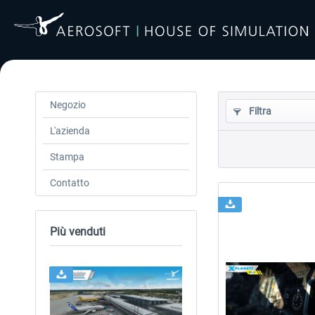
Negozio
Filtra
L'azienda
Stampa
Contatto
Più venduti
24h FREE