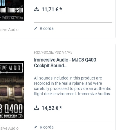
ambiance in various flight phases. All
sounds are recorded in the real 737NG...
11,71 € *
Aerosoft Toolbar Pushback
FlightSim Studio - E-Jets
Pro
190/195
Ricorda
sive Audio
10,20 € *
40,96 € *
FSX/FSX:SE/P3D V4/V5
Immersive Audio - MJC8 Q400
Cockpit Sound...
All sounds included in this product are
recorded in the real airplane, and were
carefully processed to provide an authentic
flight deck environment. Immersive Audio's
goal was simple - to develop a soundpack
that will mimic the sound...
14,52 € *
Ricorda
sive Audio