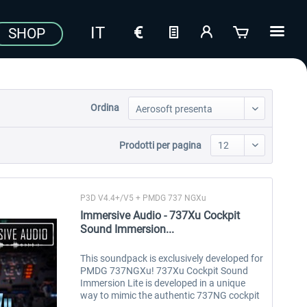
SHOP
Ordina
Prodotti per pagina
P3D V4.4+/V5 + PMDG 737 NGXu
Immersive Audio - 737Xu Cockpit
Sound Immersion...
This soundpack is exclusively developed for
PMDG 737NGXu! 737Xu Cockpit Sound
Immersion Lite is developed in a unique
way to mimic the authentic 737NG cockpit