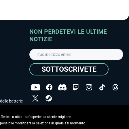
NON PERDETEVI LE ULTIME
NOTIZIE
SOTTOSCRIVETE
delle batterie
Ho letto l'informativa sulla
dichiarazione sulla tutela
dei dati
.
ferte e a offrirti un'esperienza utente migliore.
e possibile modificare la selezione in qualsiasi momento.
Copyright © Aerosoft GmbH. Tutti i diritti riservati.