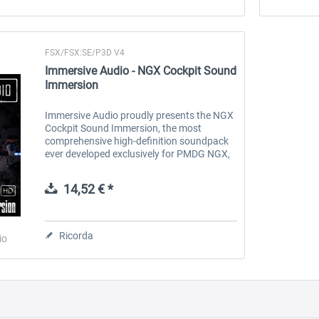
FSX/FSX:SE/P3D V4
Immersive Audio - NGX Cockpit Sound
Immersion
Immersive Audio proudly presents the NGX
Cockpit Sound Immersion, the most
comprehensive high-definition soundpack
ever developed exclusively for PMDG NGX,
and possibly for any addon airplane to
date. All sounds are recorded in the real...
14,52 € *
Ricorda
io