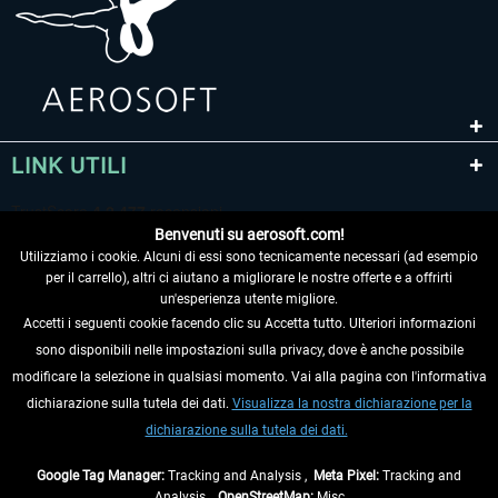
LINK UTILI
Benvenuti su aerosoft.com!
Utilizziamo i cookie. Alcuni di essi sono tecnicamente necessari (ad esempio
per il carrello), altri ci aiutano a migliorare le nostre offerte e a offrirti
un'esperienza utente migliore.
Accetti i seguenti cookie facendo clic su Accetta tutto. Ulteriori informazioni
sono disponibili nelle impostazioni sulla privacy, dove è anche possibile
RECEDERE DAL CONTRATTO
modificare la selezione in qualsiasi momento. Vai alla pagina con l'informativa
dichiarazione sulla tutela dei dati.
Visualizza la nostra dichiarazione per la
INFORMAZIONI
dichiarazione sulla tutela dei dati.
NON PERDETEVI LE ULTIME NOTIZIE
Google Tag Manager:
Tracking and Analysis ,
Meta Pixel:
Tracking and
Analysis ,
OpenStreetMap:
Misc