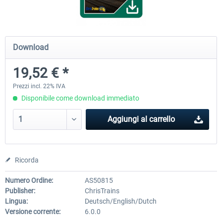
ICE 4 (Class 412)
Stadler Flirt 3
Download
19,52 € *
35,83 € *
19,52 € *
Prezzi incl. 22% IVA
Disponibile come download immediato
Aggiungi al carrello
Ricorda
Numero Ordine:
AS50815
Publisher:
ChrisTrains
Lingua:
Deutsch/English/Dutch
Versione corrente:
6.0.0