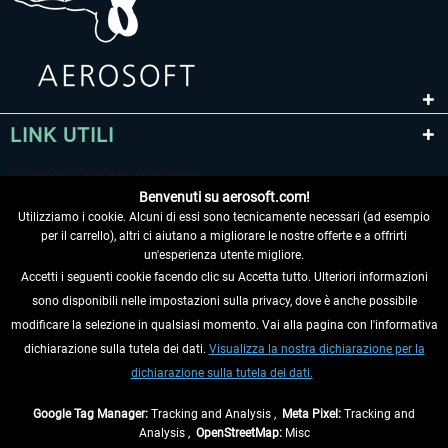
LINK UTILI
Benvenuti su aerosoft.com!
Utilizziamo i cookie. Alcuni di essi sono tecnicamente necessari (ad esempio
per il carrello), altri ci aiutano a migliorare le nostre offerte e a offrirti
un'esperienza utente migliore.
Accetti i seguenti cookie facendo clic su Accetta tutto. Ulteriori informazioni
sono disponibili nelle impostazioni sulla privacy, dove è anche possibile
RECEDERE DAL CONTRATTO
modificare la selezione in qualsiasi momento. Vai alla pagina con l'informativa
dichiarazione sulla tutela dei dati.
Visualizza la nostra dichiarazione per la
INFORMAZIONI
dichiarazione sulla tutela dei dati.
NON PERDETEVI LE ULTIME NOTIZIE
Google Tag Manager:
Tracking and Analysis ,
Meta Pixel:
Tracking and
Analysis ,
OpenStreetMap:
Misc