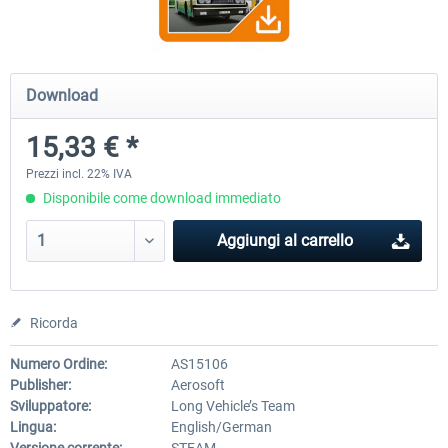
OMSI 2 Add-on Valiant Citybus 7700
OMSI 2 Add-on IVECO Bus Fa
Download
Hybrid
Low Entry Buses
15,33 € *
12,29 € *
18,40 € *
Prezzi incl. 22% IVA
Disponibile come download immediato
Aggiungi al carrello
Ricorda
Numero Ordine:
AS15106
Publisher:
Aerosoft
Sviluppatore:
Long Vehicle’s Team
Lingua:
English/German